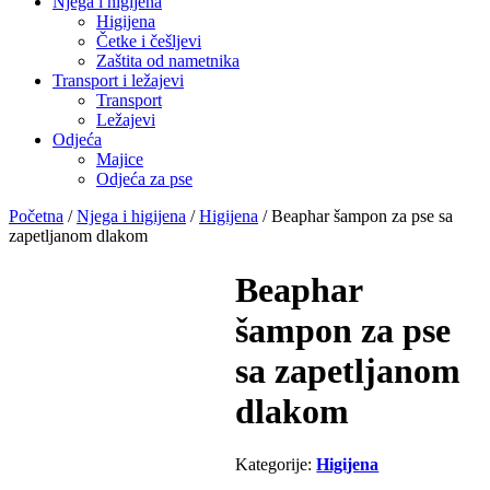
Njega i higijena
Higijena
Četke i češljevi
Zaštita od nametnika
Transport i ležajevi
Transport
Ležajevi
Odjeća
Majice
Odjeća za pse
Početna
/
Njega i higijena
/
Higijena
/ Beaphar šampon za pse sa
zapetljanom dlakom
Beaphar
šampon za pse
sa zapetljanom
dlakom
Kategorije:
Higijena