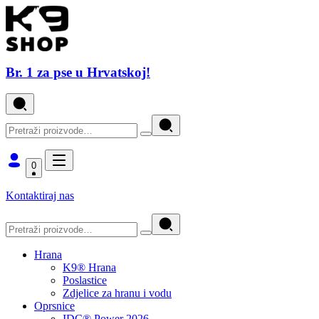
Br. 1 za pse u Hrvatskoj!
0
Kontaktiraj nas
Hrana
K9® Hrana
Poslastice
Zdjelice za hranu i vodu
Oprsnice
IDC® Power 2026.