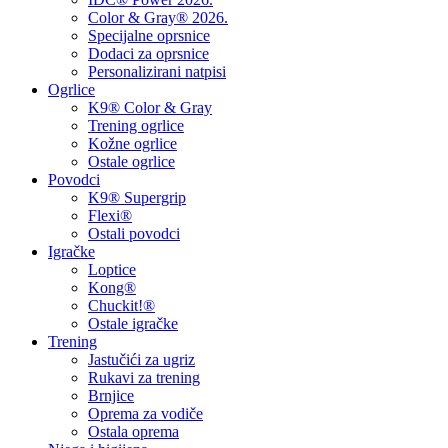
Color & Gray® 2026.
Specijalne oprsnice
Dodaci za oprsnice
Personalizirani natpisi
Ogrlice
K9® Color & Gray
Trening ogrlice
Kožne ogrlice
Ostale ogrlice
Povodci
K9® Supergrip
Flexi®
Ostali povodci
Igračke
Loptice
Kong®
Chuckit!®
Ostale igračke
Trening
Jastučići za ugriz
Rukavi za trening
Brnjice
Oprema za vodiče
Ostala oprema