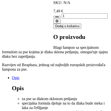
SKU: N/A
7,49
€
Beaphar
šampon
za
Dodaj u košaricu
pse
sa
O proizvodu
zapetljanom
dlakom
količina
Blagi šampon sa specijalnom
formulom za pse kojima je dlaka sklona petljanju, omogućuje sjajnu
dlaku bez zapetljanja.
Razvijen od Beaphara, jednog od najboljih europskih proizvođača
šampona za pse.
Opis
Opis
za pse sa dlakom sklonom petljanju
specijalna formula djeluje na to da dlaka bude meka i
laka za češljjanje