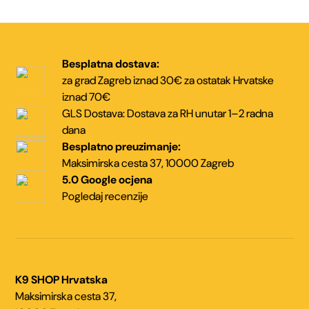
proizvoda
proizvoda
do
do
64,99 €
64,99 €
Besplatna dostava:
za grad Zagreb iznad 30€
za ostatak Hrvatske
iznad 70€
GLS Dostava:
Dostava za RH unutar
1–2 radna
dana
Besplatno preuzimanje:
Maksimirska cesta 37,
10000 Zagreb
5.0 Google ocjena
Pogledaj recenzije
K9 SHOP Hrvatska
Maksimirska cesta 37,