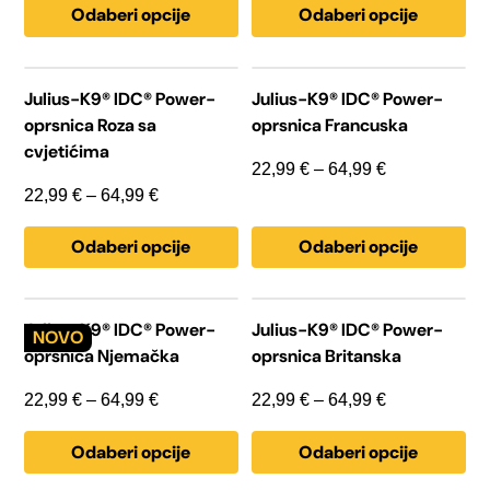
odabrati
odabrati
Odaberi opcije
Odaberi opcije
od
od
na
na
stranici
22,99 €
stranici
22,99 €
proizvoda
proizvoda
do
do
Ovaj
Ovaj
proizvod
proizvod
64,99 €
64,99 €
Julius-K9® IDC® Power-
Julius-K9® IDC® Power-
ima
ima
oprsnica Roza sa
oprsnica Francuska
više
više
varijanti.
varijanti.
cvjetićima
Opcije
Opcije
Raspon
22,99
€
–
64,99
€
se
se
mogu
Raspon
mogu
cijena:
22,99
€
–
64,99
€
odabrati
odabrati
cijena:
od
na
na
Odaberi opcije
Odaberi opcije
stranici
od
stranici
22,99 €
proizvoda
proizvoda
22,99 €
do
do
64,99 €
Ovaj
Ovaj
proizvod
proizvod
64,99 €
Julius-K9® IDC® Power-
Julius-K9® IDC® Power-
ima
ima
oprsnica Njemačka
oprsnica Britanska
više
više
varijanti.
varijanti.
Opcije
Opcije
Raspon
Raspon
22,99
€
–
64,99
€
22,99
€
–
64,99
€
se
se
mogu
cijena:
mogu
cijena:
odabrati
odabrati
Odaberi opcije
Odaberi opcije
od
od
na
na
stranici
22,99 €
stranici
22,99 €