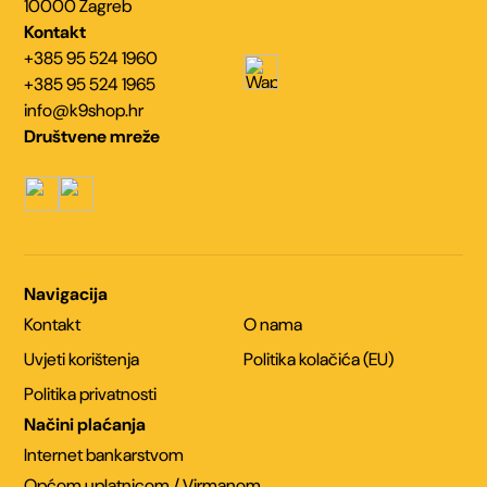
10000 Zagreb
Kontakt
+385 95 524 1960
+385 95 524 1965
info@k9shop.hr
Društvene mreže
Navigacija
Kontakt
O nama
Uvjeti korištenja
Politika kolačića (EU)
Politika privatnosti
Načini plaćanja
Internet bankarstvom
Općom uplatnicom / Virmanom