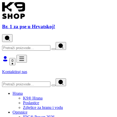
Br. 1 za pse u Hrvatskoj!
0
Kontaktiraj nas
Hrana
K9® Hrana
Poslastice
Zdjelice za hranu i vodu
Oprsnice
IDC® Power 2026.