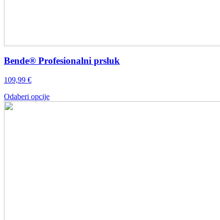
Bende® Profesionalni prsluk
109,99
€
Ovaj
Odaberi opcije
proizvod
ima
više
varijanti.
Opcije
se
mogu
odabrati
na
stranici
proizvoda