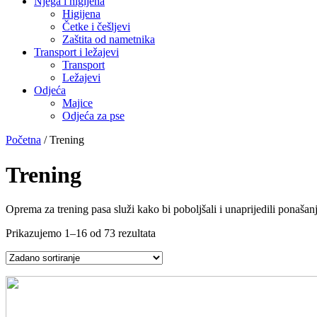
Njega i higijena
Higijena
Četke i češljevi
Zaštita od nametnika
Transport i ležajevi
Transport
Ležajevi
Odjeća
Majice
Odjeća za pse
Početna
/ Trening
Trening
Oprema za trening pasa služi kako bi poboljšali i unaprijedili ponašan
Prikazujemo 1–16 od 73 rezultata