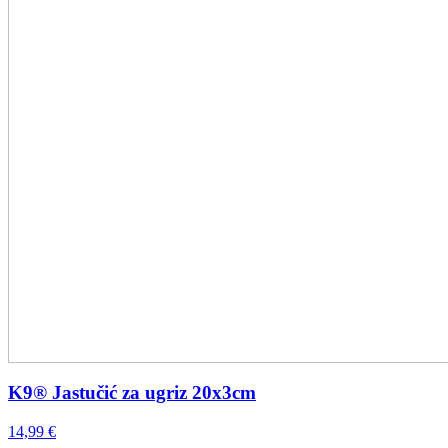
K9® Jastučić za ugriz 20x3cm
14,99
€