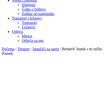
Njega i higijena
Higijena
Četke i češljevi
Zaštita od nametnika
Transport i ležajevi
Transport
Ležajevi
Odjeća
Majice
Odjeća za pse
Početna
/
Trening
/
Jastučići za ugriz
/ Bende® Jastuk s tri ručke
Pamuk