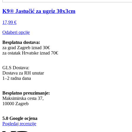
K9® Jastučić za ugriz 30x3cm
17,99
€
Ovaj
Odaberi opcije
proizvod
Besplatna dostava:
ima
za grad Zagreb iznad 30€
više
za ostatak Hrvatske iznad 70€
varijanti.
Opcije
se
GLS Dostava:
mogu
Dostava za RH unutar
odabrati
1–2 radna dana
na
stranici
proizvoda
Besplatno preuzimanje:
Maksimirska cesta 37,
10000 Zagreb
5.0 Google ocjena
Pogledaj recenzije