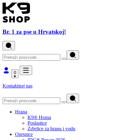
Br. 1 za pse u Hrvatskoj!
0
Kontaktiraj nas
Hrana
K9® Hrana
Poslastice
Zdjelice za hranu i vodu
Oprsnice
IDC® Power 2026.