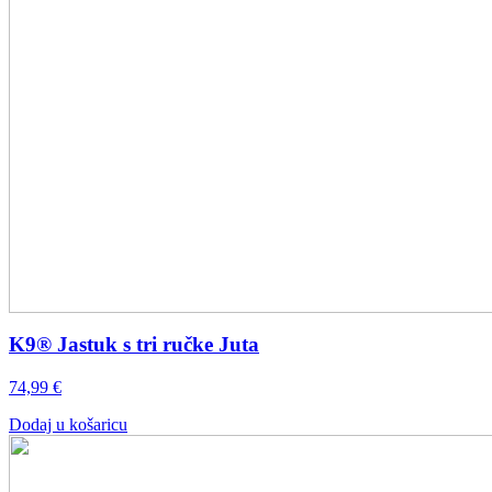
K9® Jastuk s tri ručke Juta
74,99
€
Dodaj u košaricu