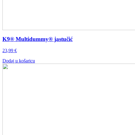
K9® Multidummy® jastučić
23,99
€
Dodaj u košaricu