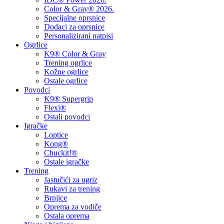
Color & Gray® 2026.
Specijalne oprsnice
Dodaci za oprsnice
Personalizirani natpisi
Ogrlice
K9® Color & Gray
Trening ogrlice
Kožne ogrlice
Ostale ogrlice
Povodci
K9® Supergrip
Flexi®
Ostali povodci
Igračke
Loptice
Kong®
Chuckit!®
Ostale igračke
Trening
Jastučići za ugriz
Rukavi za trening
Brnjice
Oprema za vodiče
Ostala oprema