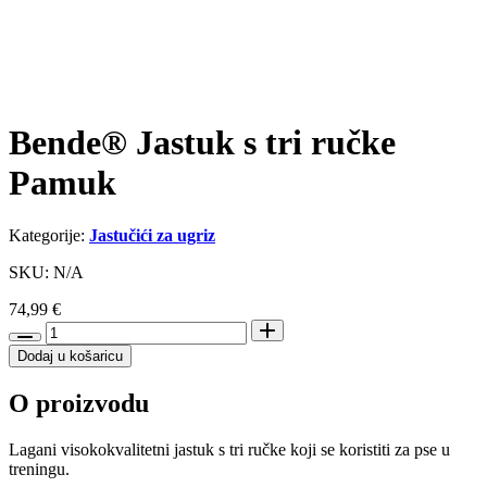
Bende® Jastuk s tri ručke
Pamuk
Kategorije:
Jastučići za ugriz
SKU: N/A
74,99
€
Bende®
Jastuk
Dodaj u košaricu
s
tri
O proizvodu
ručke
Pamuk
količina
Lagani visokokvalitetni jastuk s tri ručke koj
i se koristiti za pse u
treningu.