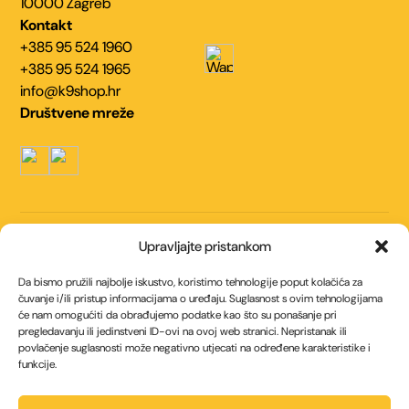
10000 Zagreb
Kontakt
+385 95 524 1960
+385 95 524 1965
info@k9shop.hr
Društvene mreže
Navigacija
Upravljajte pristankom
Kontakt
O nama
Da bismo pružili najbolje iskustvo, koristimo tehnologije poput kolačića za
Uvjeti korištenja
Politika kolačića (EU)
čuvanje i/ili pristup informacijama o uređaju. Suglasnost s ovim tehnologijama
će nam omogućiti da obrađujemo podatke kao što su ponašanje pri
Politika privatnosti
pregledavanju ili jedinstveni ID-ovi na ovoj web stranici. Nepristanak ili
povlačenje suglasnosti može negativno utjecati na određene karakteristike i
Načini plaćanja
funkcije.
Internet bankarstvom
Općom uplatnicom / Virmanom