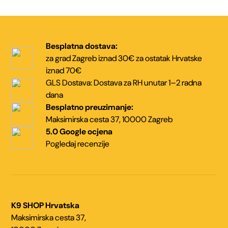
stranici
stranici
proizvoda
proizvoda
Besplatna dostava:
za grad Zagreb iznad 30€
za ostatak Hrvatske
iznad 70€
GLS Dostava:
Dostava za RH unutar
1–2 radna
dana
Besplatno preuzimanje:
Maksimirska cesta 37,
10000 Zagreb
5.0 Google ocjena
Pogledaj recenzije
K9 SHOP Hrvatska
Maksimirska cesta 37,