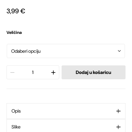
3,99
€
Veličina
Julius
Dodaj u košaricu
K9
Britanska
zastava
Opis
količina
Slike