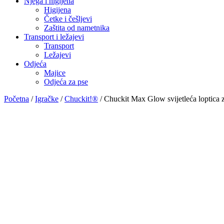
Njega i higijena
Higijena
Četke i češljevi
Zaštita od nametnika
Transport i ležajevi
Transport
Ležajevi
Odjeća
Majice
Odjeća za pse
Početna
/
Igračke
/
Chuckit!®
/ Chuckit Max Glow svijetleća loptica