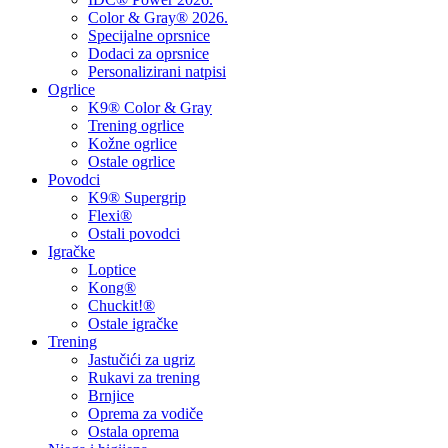
Color & Gray® 2026.
Specijalne oprsnice
Dodaci za oprsnice
Personalizirani natpisi
Ogrlice
K9® Color & Gray
Trening ogrlice
Kožne ogrlice
Ostale ogrlice
Povodci
K9® Supergrip
Flexi®
Ostali povodci
Igračke
Loptice
Kong®
Chuckit!®
Ostale igračke
Trening
Jastučići za ugriz
Rukavi za trening
Brnjice
Oprema za vodiče
Ostala oprema