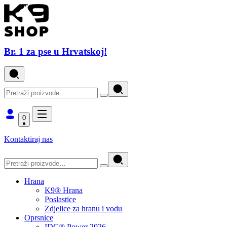
Br. 1 za pse u Hrvatskoj!
0
Kontaktiraj nas
Hrana
K9® Hrana
Poslastice
Zdjelice za hranu i vodu
Oprsnice
IDC® Power 2026.