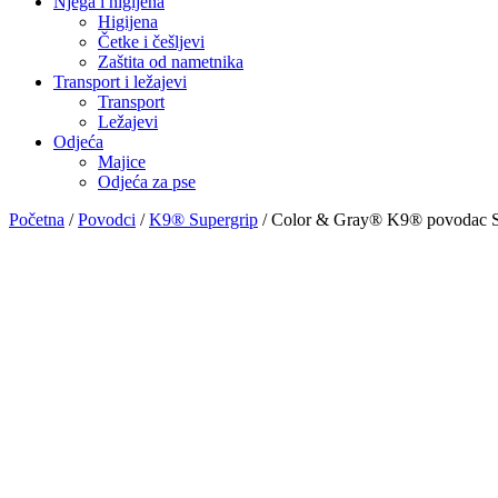
Njega i higijena
Higijena
Četke i češljevi
Zaštita od nametnika
Transport i ležajevi
Transport
Ležajevi
Odjeća
Majice
Odjeća za pse
Početna
/
Povodci
/
K9® Supergrip
/ Color & Gray® K9® povodac S