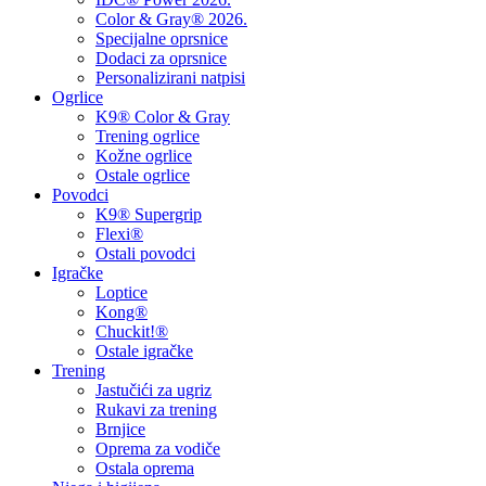
Color & Gray® 2026.
Specijalne oprsnice
Dodaci za oprsnice
Personalizirani natpisi
Ogrlice
K9® Color & Gray
Trening ogrlice
Kožne ogrlice
Ostale ogrlice
Povodci
K9® Supergrip
Flexi®
Ostali povodci
Igračke
Loptice
Kong®
Chuckit!®
Ostale igračke
Trening
Jastučići za ugriz
Rukavi za trening
Brnjice
Oprema za vodiče
Ostala oprema