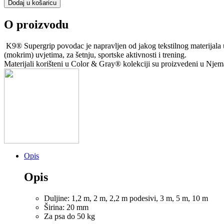
Dodaj u košaricu
34,99 €
Gray®
K9®
O proizvodu
povodac
Supergrip
Crveni
K9® Supergrip povodac je napravljen od jakog tekstilnog materijala 
količina
(mokrim) uvjetima, za šetnju, sportske aktivnosti i trening.
Materijali korišteni u Color & Gray® kolekciji su proizvedeni u Njem
Opis
Opis
Duljine: 1,2 m, 2 m, 2,2 m podesivi, 3 m, 5 m, 10 m
Širina: 20 mm
Za psa do 50 kg