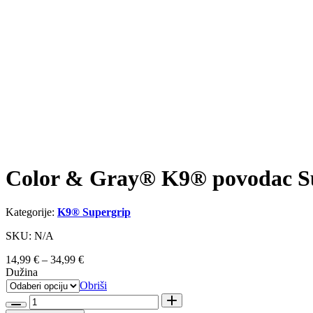
Color & Gray® K9® povodac Su
Kategorije:
K9® Supergrip
SKU: N/A
Raspon
14,99
€
–
34,99
€
cijena:
Dužina
od
Obriši
14,99 €
Color
do
&