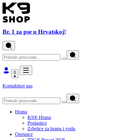
Br. 1 za pse u Hrvatskoj!
0
Kontaktiraj nas
Hrana
K9® Hrana
Poslastice
Zdjelice za hranu i vodu
Oprsnice
IDC® Power 2026.