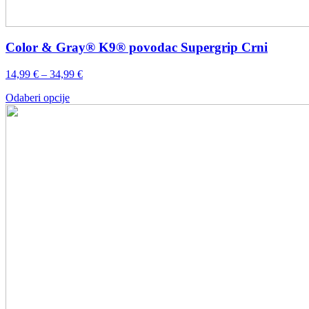
Color & Gray® K9® povodac Supergrip Crni
Raspon
14,99
€
–
34,99
€
cijena:
Ovaj
Odaberi opcije
od
proizvod
14,99 €
ima
do
više
34,99 €
varijanti.
Opcije
se
mogu
odabrati
na
stranici
proizvoda