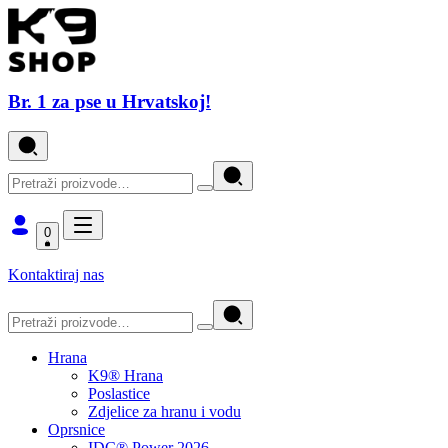
Br. 1 za pse u Hrvatskoj!
0
Kontaktiraj nas
Hrana
K9® Hrana
Poslastice
Zdjelice za hranu i vodu
Oprsnice
IDC® Power 2026.