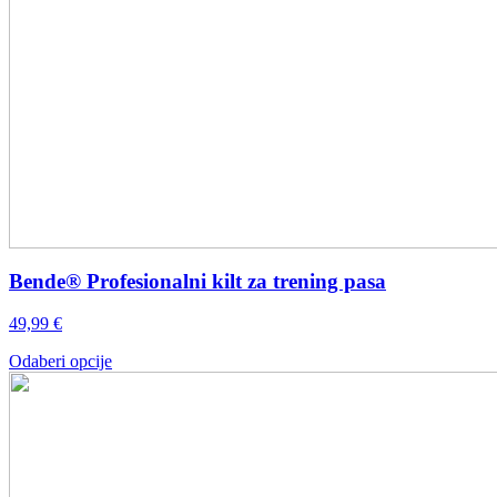
Bende® Profesionalni kilt za trening pasa
49,99
€
Ovaj
Odaberi opcije
proizvod
ima
više
varijanti.
Opcije
se