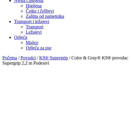
Njega i higijena
Higijena
Četke i češljevi
Zaštita od nametnika
Transport i ležajevi
Transport
Ležajevi
Odjeća
Majice
Odjeća za pse
Početna
/
Povodci
/
K9® Supergrip
/ Color & Gray® K9® povodac
Supergrip 2,2 m Podesivi