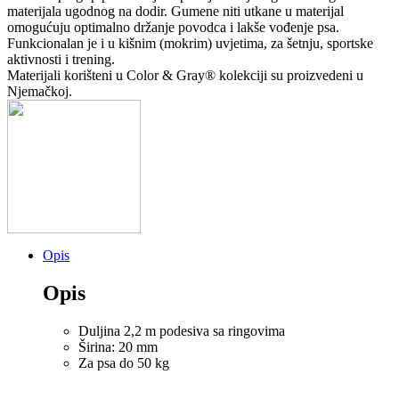
m
materijala ugodnog na dodir. Gumene niti utkane u materijal
Podesivi
omogućuju optimalno držanje povodca i lakše vođenje psa.
količina
Funkcionalan je i u kišnim (mokrim) uvjetima, za šetnju, sportske
aktivnosti i trening.
Materijali korišteni u Color & Gray® kolekciji su proizvedeni u
Njemačkoj.
Opis
Opis
Duljina 2,2 m podesiva sa ringovima
Širina: 20 mm
Za psa do 50 kg