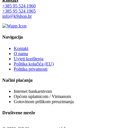
Kontakt
+385 95 524 1960
+385 95 524 1965
info@k9shop.hr
Navigacija
Kontakt
O nama
Uvjeti korištenja
Politika kolačića (EU)
Politika privatnosti
Načini plaćanja
Internet bankarstvom
Općom uplatnicom / Virmanom
Gotovinom prilikom preuzimanja
Društvene mreže