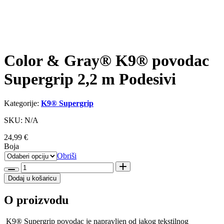
Color & Gray® K9® povodac
Supergrip 2,2 m Podesivi
Kategorije:
K9® Supergrip
SKU: N/A
24,99
€
Boja
Obriši
Color
&
Dodaj u košaricu
Gray®
K9®
O proizvodu
povodac
Supergrip
2,2
K9® Supergrip povodac je napravljen od jakog tekstilnog