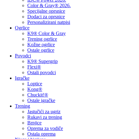
Color & Gray® 2026.
Specijalne oprsnice
Dodaci za oprsnice
Personalizirani natpisi
Ogrlice
K9® Color & Gray
Trening ogrlice
Kožne ogrlice
Ostale ogrlice
Povodci
K9® Supergrip
Flexi®
Ostali povodci
Igračke
Loptice
Kong®
Chuckit!®
Ostale igračke
Trening
Jastučići za ugriz
Rukavi za trening
Brnjice
Oprema za vodiče
Ostala oprema