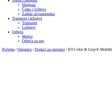
Njega i higijena
Higijena
Četke i češljevi
Zaštita od nametnika
Transport i ležajevi
Transport
Ležajevi
Odjeća
Majice
Odjeća za pse
Početna
/
Oprsnice
/
Dodaci za oprsnice
/ K9 Color & Gray® Mobility