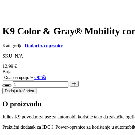
K9 Color & Gray® Mobility con
Kategorije:
Dodaci za oprsnice
SKU: N/A
12,99
€
Boja
Obriši
K9
Color
Dodaj u košaricu
&
Gray®
O proizvodu
Mobility
control
povodac
Julius K9 povodac za pse za automobil koristite tako da zakačite ogrlic
za
automobil
Praktični dodatak za IDC® Power-oprsnice za korištenje u automobil
količina