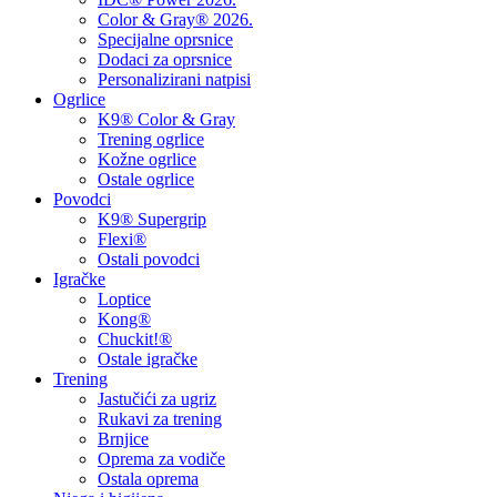
Color & Gray® 2026.
Specijalne oprsnice
Dodaci za oprsnice
Personalizirani natpisi
Ogrlice
K9® Color & Gray
Trening ogrlice
Kožne ogrlice
Ostale ogrlice
Povodci
K9® Supergrip
Flexi®
Ostali povodci
Igračke
Loptice
Kong®
Chuckit!®
Ostale igračke
Trening
Jastučići za ugriz
Rukavi za trening
Brnjice
Oprema za vodiče
Ostala oprema