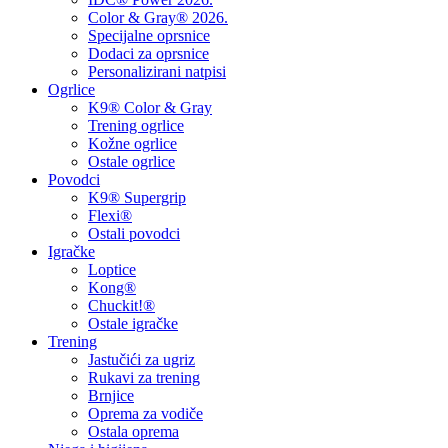
Color & Gray® 2026.
Specijalne oprsnice
Dodaci za oprsnice
Personalizirani natpisi
Ogrlice
K9® Color & Gray
Trening ogrlice
Kožne ogrlice
Ostale ogrlice
Povodci
K9® Supergrip
Flexi®
Ostali povodci
Igračke
Loptice
Kong®
Chuckit!®
Ostale igračke
Trening
Jastučići za ugriz
Rukavi za trening
Brnjice
Oprema za vodiče
Ostala oprema