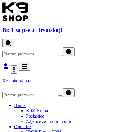
Br. 1 za pse u Hrvatskoj!
0
Kontaktiraj nas
Hrana
K9® Hrana
Poslastice
Zdjelice za hranu i vodu
Oprsnice
IDC® Power 2026.