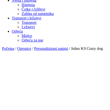
Njega i higijena
Higijena
Četke i češljevi
Zaštita od nametnika
Transport i ležajevi
Transport
Ležajevi
Odjeća
Majice
Odjeća za pse
Početna
/
Oprsnice
/
Personalizirani natpisi
/ Julius K9 Crazy dog