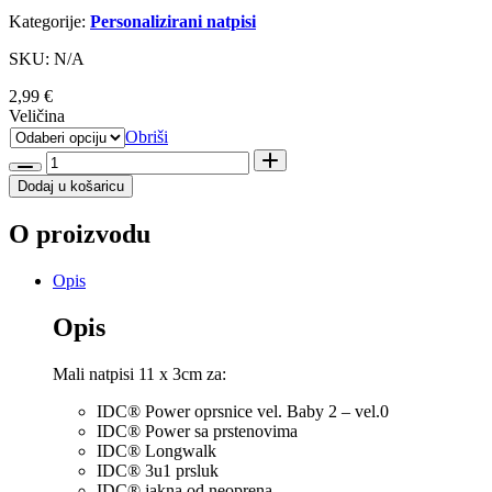
Kategorije:
Personalizirani natpisi
SKU: N/A
2,99
€
Veličina
Obriši
Julius
K9
Dodaj u košaricu
Crazy
dog
O proizvodu
količina
Opis
Opis
Mali natpisi 11 x 3cm za:
IDC® Power oprsnice vel. Baby 2 – vel.0
IDC® Power sa prstenovima
IDC® Longwalk
IDC® 3u1 prsluk
IDC® jakna od neoprena