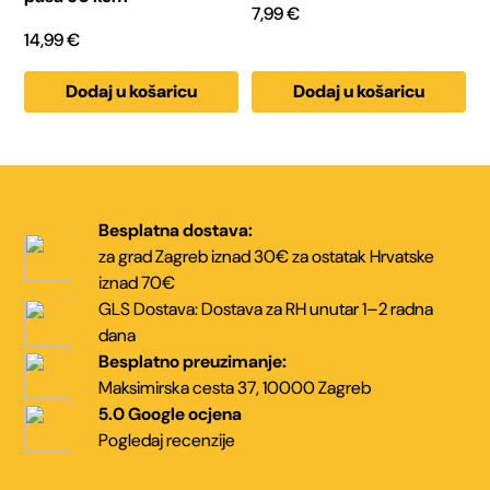
7,99
€
14,99
€
Dodaj u košaricu
Dodaj u košaricu
Besplatna dostava:
za grad Zagreb iznad 30€
za ostatak Hrvatske
iznad 70€
GLS Dostava:
Dostava za RH unutar
1–2 radna
dana
Besplatno preuzimanje:
Maksimirska cesta 37,
10000 Zagreb
5.0 Google ocjena
Pogledaj recenzije