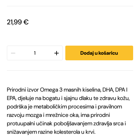
21,99
€
Fit
Dodaj u košaricu
Active
Lososovo
Prirodni izvor Omega 3 masnih kiselina, DHA, DPA I
ulje-
EPA, djeluje na bogatu i sjajnu dlaku te zdravu kožu,
podrška je metaboličkim procesima i pravilnom
dodatak
razvoju mozga i mrežnice oka, ima prirodni
prehrani
protuupalni učinak poboljšavanjem zdravlja srca i
snižavanjem razine kolesterola u krvi.
za