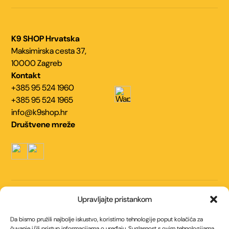
K9 SHOP Hrvatska
Maksimirska cesta 37,
10000 Zagreb
Kontakt
+385 95 524 1960
+385 95 524 1965
info@k9shop.hr
Društvene mreže
Navigacija
Upravljajte pristankom
Kontakt
O nama
Da bismo pružili najbolje iskustvo, koristimo tehnologije poput kolačića za
čuvanje i/ili pristup informacijama o uređaju. Suglasnost s ovim tehnologijama