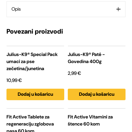
pse
Opis
1
Povezani proizvodi
L
količina
Julius-K9® Special Pack
Julius-K9® Paté -
umaci za pse
Govedina 400g
zečetina/junetina
2,99
€
10,99
€
Dodaj u košaricu
Dodaj u košaricu
Fit Active Tablete za
Fit Active Vitamini za
regeneraciju zglobova
štence 60 kom
pasa 60 kom