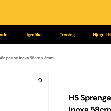
odci
Igračke
Trening
Njega i h
9® Supergrip
Loptice
Jastučići za ugriz
Higije
 jače pse od Inoxa 58cm x 3mm
exi®
Kong®
Rukavi za trening
Četke i
stali povodci
Chuckit!®
Brnjice
Zaštit
HS Sprenger
Inoxa 58c