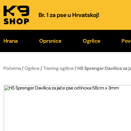
Br. 1 za pse u Hrvatskoj!
Hrana
Oprsnice
Ogrlice
Pov
K9® Hrana
IDC® Power 2026.
K9® Color & Gray
K
Početna
/
Ogrlice
/
Trening ogrlice
/ HS Sprenger Davilica za
Poslastice
Color & Gray® 2026.
Trening ogrlice
Fl
Zdjelice za hranu i vodu
Specijalne oprsnice
Kožne ogrlice
O