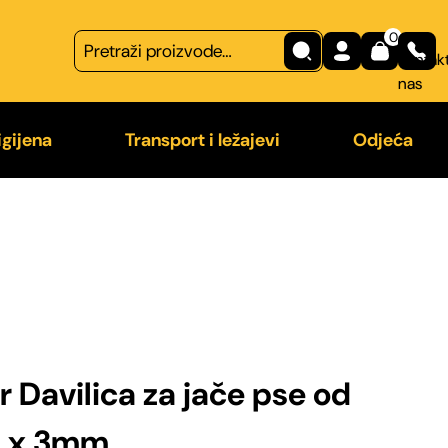
0
Kontakt
nas
igijena
Transport i ležajevi
Odjeća
na
Transport
Majice
 češljevi
Ležajevi
Odjeća z
a od nametnika
 Davilica za jače pse od
m x 3mm