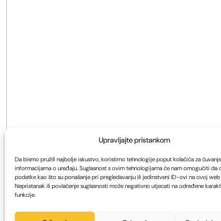
Upravljajte pristankom
Da bismo pružili najbolje iskustvo, koristimo tehnologije poput kolačića za čuvanje i
informacijama o uređaju. Suglasnost s ovim tehnologijama će nam omogućiti da
podatke kao što su ponašanje pri pregledavanju ili jedinstveni ID-ovi na ovoj web s
Nepristanak ili povlačenje suglasnosti može negativno utjecati na određene karakte
funkcije.