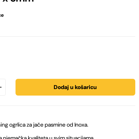
ce
Dodaj u košaricu
ing ogrlica za jače pasmine od Inoxa.
 njemačka kvaliteta u svim situacijama.