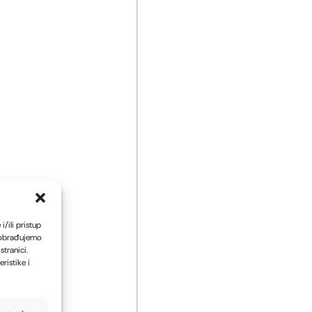
/ili pristup
 obrađujemo
tranici.
ristike i