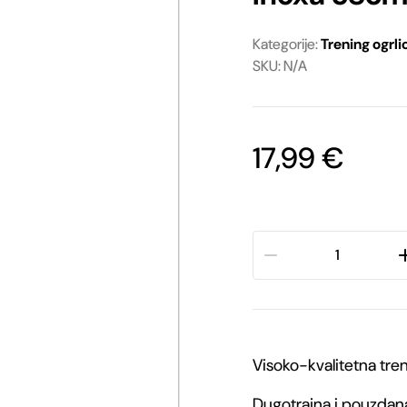
Ostale igračke
Oprema za vodiče
Kategorije:
Trening ogrli
SKU: N/A
Ostala oprema
17,99
€
HS
Sprenger
Davilica
Visoko-kvalitetna tren
za
Dugotrajna i pouzdana
jače