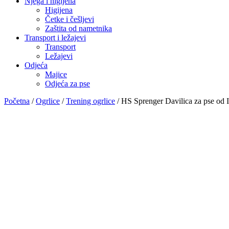
Njega i higijena
Higijena
Četke i češljevi
Zaštita od nametnika
Transport i ležajevi
Transport
Ležajevi
Odjeća
Majice
Odjeća za pse
Početna
/
Ogrlice
/
Trening ogrlice
/ HS Sprenger Davilica za pse od