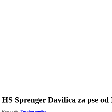
HS Sprenger Davilica za pse o
Kategorije:
Trening ogrlice