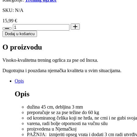
SKU: N/A
15,99
€
HS
Sprenger
Dodaj u košaricu
Davilica
za
O proizvodu
pse
od
Inoxa
Visoko-kvalitetna trening ogrlica za pse od Inoxa.
45cm
x
Dugotrajna i pouzdana njemačka kvaliteta u svim situacijama.
3mm
Opis
količina
Opis
dužina 45 cm, debljina 3 mm
preporučuje se za pse težine do 60 kg
od kromiranog čelika koji ne hrđa, ne crni i ne gubi svoja
varena, radi bolje otpornosti na vučnu silu
proizvedena u Njemačkoj
PAŽNJA: izmjeriti opseg vrata i dodati 3 cm radi utvrđiv