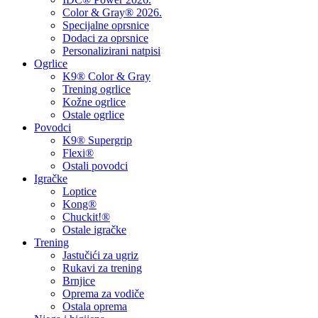
Color & Gray® 2026.
Specijalne oprsnice
Dodaci za oprsnice
Personalizirani natpisi
Ogrlice
K9® Color & Gray
Trening ogrlice
Kožne ogrlice
Ostale ogrlice
Povodci
K9® Supergrip
Flexi®
Ostali povodci
Igračke
Loptice
Kong®
Chuckit!®
Ostale igračke
Trening
Jastučići za ugriz
Rukavi za trening
Brnjice
Oprema za vodiče
Ostala oprema