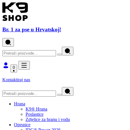
Br. 1 za pse u Hrvatskoj!
0
Kontaktiraj nas
Hrana
K9® Hrana
Poslastice
Zdjelice za hranu i vodu
Oprsnice
IDC® Power 2026.