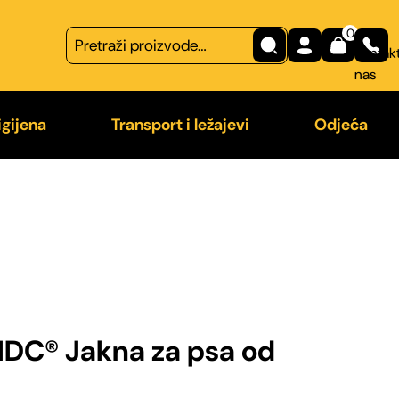
0
Kontakt
nas
igijena
Transport i ležajevi
Odjeća
na
Transport
Majice
 češljevi
Ležajevi
Odjeća z
a od nametnika
IDC® Jakna za psa od