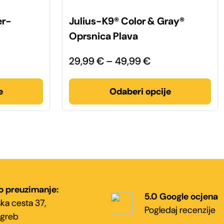
Ovaj
proizvod
er-
Julius-K9® Color & Gray®
ima
više
Oprsnica Plava
varijanti.
Opcije
se
pon
Raspon
29,99
€
–
49,99
€
mogu
odabrati
na:
cijena:
na
stranici
od
e
Odaberi opcije
proizvoda
99 €
29,99 €
do
99 €
49,99 €
o preuzimanje:
5.0 Google ocjena
ka cesta 37,
Pogledaj recenzije
greb