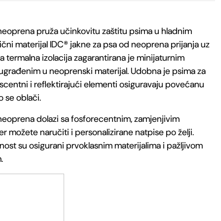
neoprena pruža učinkovitu zaštitu psima u hladnim
ični materijal IDC® jakne za psa od neoprena prijanja uz
na termalna izolacija zagarantirana je minijaturnim
ugrađenim u neoprenski materijal. Udobna je psima za
scentni i reflektirajući elementi osiguravaju povećanu
o se oblači.
neoprena dolazi sa fosforecentnim, zamjenjivim
r možete naručiti i personalizirane natpise po želji.
nost su osigurani prvoklasnim materijalima i pažljivom
.