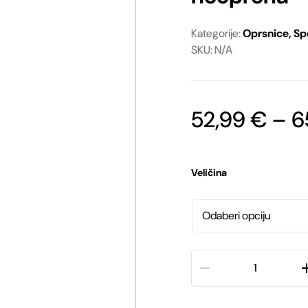
Ostale igračke
Oprema za vodiče
Kategorije:
Oprsnice
,
Sp
SKU: N/A
Ostala oprema
52,99
€
–
6
Veličina
Julius-
K9®