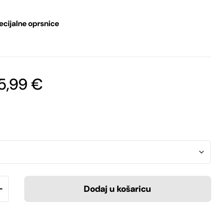
ecijalne oprsnice
Raspon
5,99
€
cijena:
od
52,99 €
do
65,99 €
Dodaj u košaricu