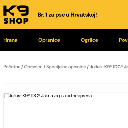
Br. 1 za pse u Hrvatskoj!
Hrana
Oprsnice
Ogrlice
Pov
K9® Hrana
IDC® Power 2026.
K9® Color & Gray
K
Početna
/
Oprsnice
/
Specijalne oprsnice
/ Julius-K9® IDC® J
Poslastice
Color & Gray® 2026.
Trening ogrlice
Fl
Zdjelice za hranu i vodu
Specijalne oprsnice
Kožne ogrlice
O