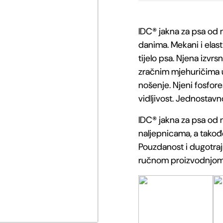
IDC®
IDC® jakna za psa od 
Jakna
danima. Mekani i elast
za
tijelo psa. Njena izvrs
zračnim mjehuričima 
psa
nošenje. Njeni fosfore
od
vidljivost. Jednostavn
neoprena
IDC® jakna za psa od 
naljepnicama, a takođe
količina
Pouzdanost i dugotraj
ručnom proizvodnjom