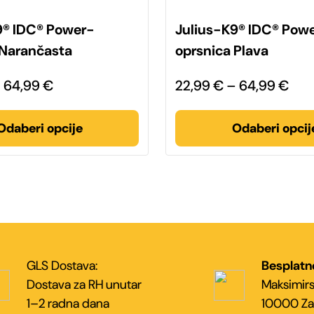
Ovaj
proizvod
9® IDC® Power-
Julius-K9® IDC® Pow
ima
više
 Narančasta
oprsnica Plava
varijanti.
Opcije
se
Raspon
Ras
–
64,99
€
22,99
€
–
64,99
€
mogu
odabrati
cijena:
cije
na
stranici
od
od
Odaberi opcije
Odaberi opcij
proizvoda
22,99 €
22,
do
do
64,99 €
64,
GLS Dostava:
Besplatn
Dostava za RH unutar
Maksimirs
1–2 radna dana
10000 Za