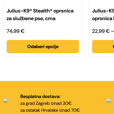
Ovaj
Ovaj
proizvod
proizvod
Julius-K9® Stealth® oprsnica
Julius-K
ima
ima
više
više
za službene pse, crna
oprsnica
varijanti.
varijanti.
Opcije
Opcije
se
se
74,99
€
22,99
€
mogu
mogu
odabrati
odabrati
na
na
stranici
stranici
Odaberi opcije
proizvoda
proizvoda
Besplatna dostava:
za grad Zagreb iznad 30€
za ostatak Hrvatske iznad 70€