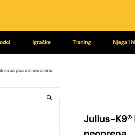
odci
Igračke
Trening
Njega i h
9® Supergrip
Loptice
Jastučići za ugriz
Higije
akna za psa od neoprena
exi®
Kong®
Rukavi za trening
Četke i
stali povodci
Chuckit!®
Brnjice
Zaštit
Julius-K9® 
neoprena