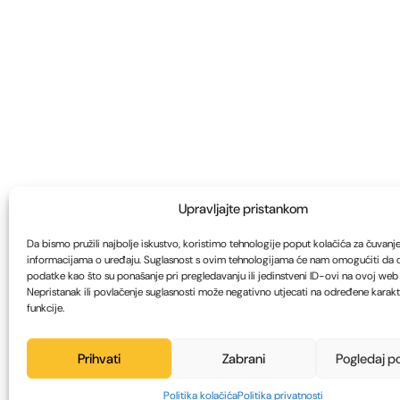
Upravljajte pristankom
Da bismo pružili najbolje iskustvo, koristimo tehnologije poput kolačića za čuvanje i
informacijama o uređaju. Suglasnost s ovim tehnologijama će nam omogućiti da
podatke kao što su ponašanje pri pregledavanju ili jedinstveni ID-ovi na ovoj web s
Nepristanak ili povlačenje suglasnosti može negativno utjecati na određene karakte
funkcije.
Prihvati
Zabrani
Pogledaj p
Politika kolačića
Politika privatnosti