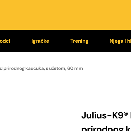
odci
Igračke
Trening
Njega i h
9® Supergrip
Loptice
Jastučići za ugriz
Higije
 od prirodnog kaučuka, s užetom, 60 mm
exi®
Kong®
Rukavi za trening
Četke i
stali povodci
Chuckit!®
Brnjice
Zaštit
Julius-K9® 
prirodnog 