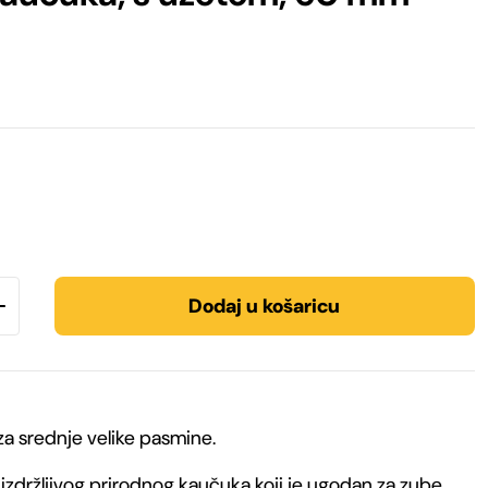
Dodaj u košaricu
za srednje velike pasmine.
 izdržljivog prirodnog kaučuka koji je ugodan za zube