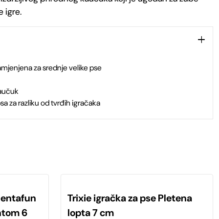
 igre.
mjenjena za srednje velike pse
kaučuk
a za razliku od tvrđih igračaka
 Dentafun
Trixie igračka za pse Pletena
ntom 6
lopta 7 cm