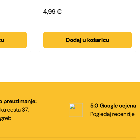
4,99
€
cu
Dodaj u košaricu
o preuzimanje:
5.0 Google ocjena
ka cesta 37,
Pogledaj recenzije
greb