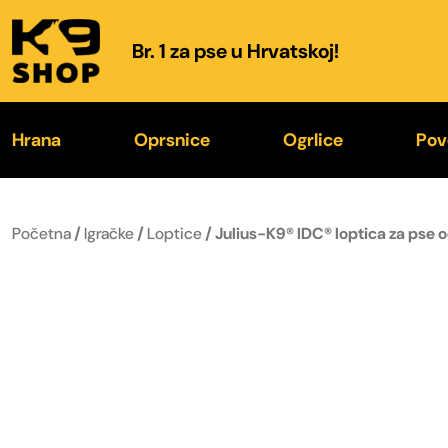
Br. 1 za pse u Hrvatskoj!
Hrana
Oprsnice
Ogrlice
Pov
K9® Hrana
IDC® Power 2026.
K9® Color & Gray
K
Početna
/
Igračke
/
Loptice
/ Julius-K9® IDC® loptica za pse
Poslastice
Color & Gray® 2026.
Trening ogrlice
Fl
Zdjelice za hranu i vodu
Specijalne oprsnice
Kožne ogrlice
O