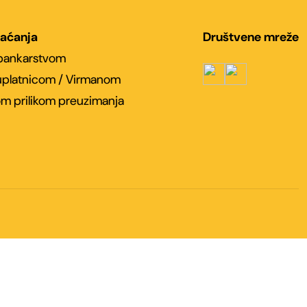
laćanja
Društvene mreže
 bankarstvom
platnicom / Virmanom
m prilikom preuzimanja