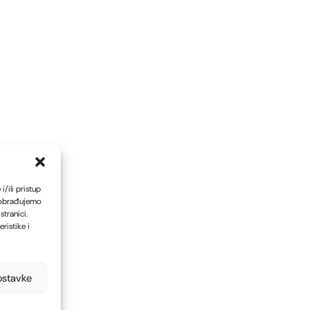
/ili pristup
 obrađujemo
tranici.
ristike i
ostavke