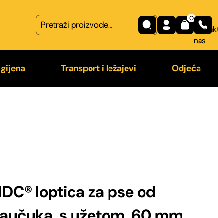
0
Kontakt
nas
igijena
Transport i ležajevi
Odjeća
na
Transport
Majice
 češljevi
Ležajevi
Odjeća z
a od nametnika
IDC® loptica za pse od
kaučuka, s užetom, 60 mm