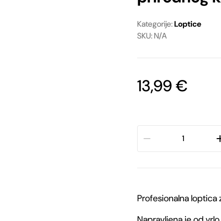
Ostale igračke
Oprema za vodiče
Kategorije:
Loptice
SKU: N/A
Ostala oprema
13,99
€
Julius-
K9®
IDC®
Profesionalna loptica 
loptica
Napravljena je od vrlo
za