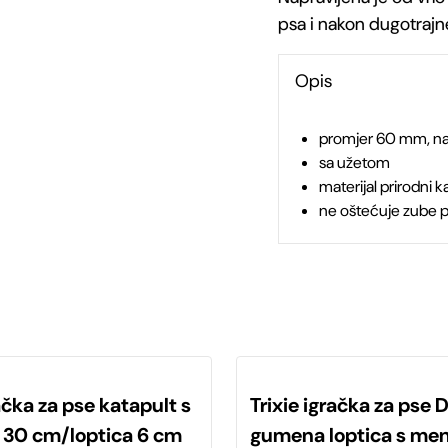
psa i nakon dugotrajne
pse
Opis
od
prirodnog
promjer 60 mm, na
sa užetom
kaučuka,
materijal prirodni 
ne oštećuje zube ps
s
užetom,
60
mm
količina
račka za pse katapult s
Trixie igračka za pse
 30 cm/loptica 6 cm
gumena loptica s me