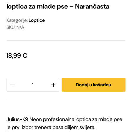
loptica za mlade pse – Narančasta
Kategorije:
Loptice
SKU: N/A
18,99
€
Julius-
Dodaj u košaricu
K9®
IDC®
Julius-K9 Neon profesionalna loptica za mlade pse
Neon
je prvi izbor trenera pasa diljem svijeta.