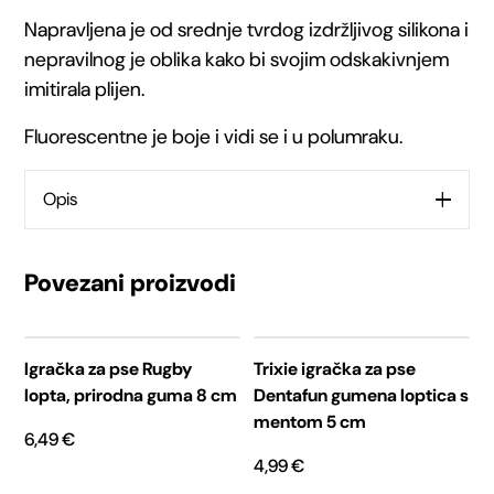
profesionalna
Napravljena je od srednje tvrdog izdržljivog silikona i
nepravilnog je oblika kako bi svojim odskakivnjem
loptica
imitirala plijen.
za
Fluorescentne je boje i vidi se i u polumraku.
mlade
Opis
pse
-
Povezani proizvodi
Narančasta
količina
Igračka za pse Rugby
Trixie igračka za pse
lopta, prirodna guma 8 cm
Dentafun gumena loptica s
mentom 5 cm
6,49
€
4,99
€