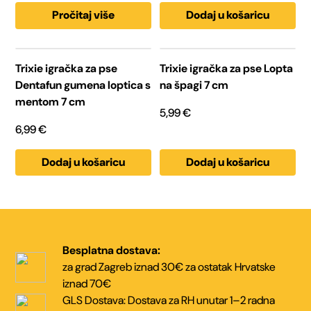
Pročitaj više
Dodaj u košaricu
Trixie igračka za pse
Trixie igračka za pse Lopta
Dentafun gumena loptica s
na špagi 7 cm
mentom 7 cm
5,99
€
6,99
€
Dodaj u košaricu
Dodaj u košaricu
Besplatna dostava:
za grad Zagreb iznad 30€
za ostatak Hrvatske
iznad 70€
GLS Dostava:
Dostava za RH unutar
1–2 radna