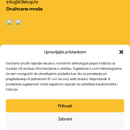
info@k9shop.hr
Društvene mreže
Navigacija
Upravljajte pristankom
Kontakt
O nama
Da bismo pružili najbolje iskustvo, koristimo tehnologije poput kolačića za
Uvjeti korištenja
Politika kolačića (EU)
čuvanje i/ili pristup informacijama o uređaju. Suglasnost s ovim tehnologijama
će nam omogućiti da obrađujemo podatke kao što su ponašanje pri
Politika privatnosti
pregledavanju ili jedinstveni ID-ovi na ovoj web stranici. Nepristanak ili
povlačenje suglasnosti može negativno utjecati na određene karakteristike i
Načini plaćanja
funkcije.
Internet bankarstvom
Općom uplatnicom / Virmanom
Prihvati
Gotovinom prilikom preuzimanja
Zabrani