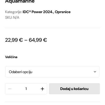
Aquamarine
Kategorije:
IDC® Power 2024.
,
Oprsnice
SKU: N/A
Raspon
22,99
€
–
64,99
€
cijena:
od
22,99 €
Veličina
do
64,99 €
Julius-
Dodaj u košaricu
K9®