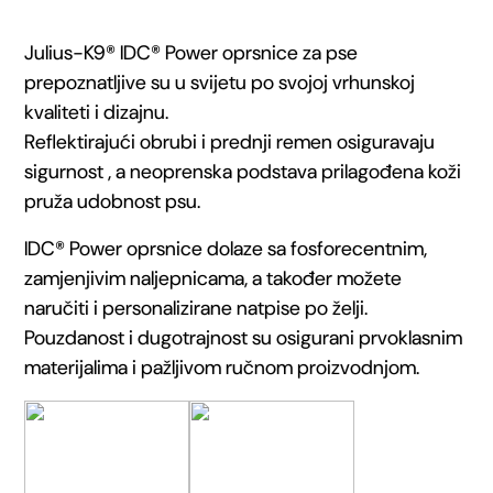
IDC®
Julius-K9® IDC® Power oprsnice za pse
Power-
prepoznatljive su u svijetu po svojoj vrhunskoj
kvaliteti i dizajnu.
oprsnica
Reflektirajući obrubi i prednji remen osiguravaju
Aquamarine
sigurnost , a neoprenska podstava prilagođena koži
pruža udobnost psu.
količina
IDC® Power oprsnice dolaze sa fosforecentnim,
zamjenjivim naljepnicama, a također možete
naručiti i personalizirane natpise po želji.
Pouzdanost i dugotrajnost su osigurani prvoklasnim
materijalima i pažljivom ručnom proizvodnjom.