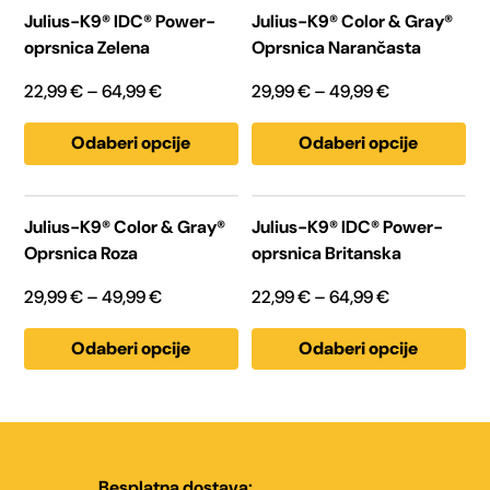
proizvod
proizvod
Julius-K9® IDC® Power-
Julius-K9® Color & Gray®
ima
ima
oprsnica Zelena
Oprsnica Narančasta
više
više
varijanti.
varijanti.
Opcije
Opcije
Raspon
Raspon
22,99
€
–
64,99
€
29,99
€
–
49,99
€
se
se
cijena:
cijena:
mogu
mogu
odabrati
odabrati
od
od
Odaberi opcije
Odaberi opcije
na
na
22,99 €
29,99 €
stranici
stranici
proizvoda
proizvoda
do
do
Ovaj
Ovaj
proizvod
proizvod
64,99 €
49,99 €
Julius-K9® Color & Gray®
Julius-K9® IDC® Power-
ima
ima
Oprsnica Roza
oprsnica Britanska
više
više
varijanti.
varijanti.
Opcije
Opcije
Raspon
Raspon
29,99
€
–
49,99
€
22,99
€
–
64,99
€
se
se
cijena:
cijena:
mogu
mogu
odabrati
odabrati
od
od
Odaberi opcije
Odaberi opcije
na
na
29,99 €
22,99 €
stranici
stranici
proizvoda
proizvoda
do
do
49,99 €
64,99 €
Besplatna dostava: