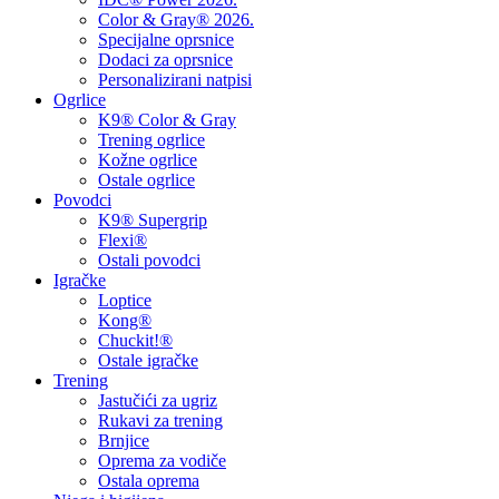
Color & Gray® 2026.
Specijalne oprsnice
Dodaci za oprsnice
Personalizirani natpisi
Ogrlice
K9® Color & Gray
Trening ogrlice
Kožne ogrlice
Ostale ogrlice
Povodci
K9® Supergrip
Flexi®
Ostali povodci
Igračke
Loptice
Kong®
Chuckit!®
Ostale igračke
Trening
Jastučići za ugriz
Rukavi za trening
Brnjice
Oprema za vodiče
Ostala oprema