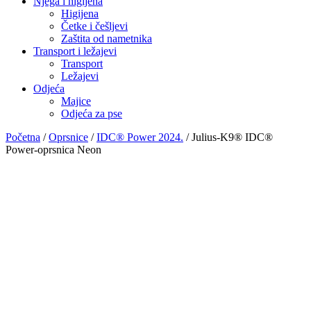
Njega i higijena
Higijena
Četke i češljevi
Zaštita od nametnika
Transport i ležajevi
Transport
Ležajevi
Odjeća
Majice
Odjeća za pse
Početna
/
Oprsnice
/
IDC® Power 2024.
/ Julius-K9® IDC®
Power-oprsnica Neon