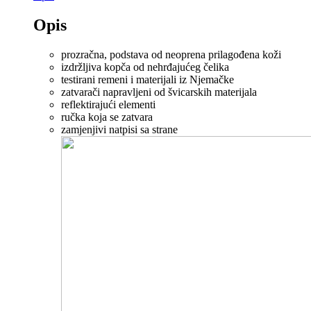
Opis
prozračna, podstava od neoprena prilagođena koži
izdržljiva kopča od nehrđajućeg čelika
testirani remeni i materijali iz Njemačke
zatvarači napravljeni od švicarskih materijala
reflektirajući elementi
ručka koja se zatvara
zamjenjivi natpisi sa strane