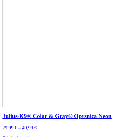
Julius-K9® Color & Gray® Oprsnica Neon
Raspon
29,99
€
–
49,99
€
cijena: