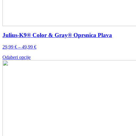
Julius-K9® Color & Gray® Oprsnica Plava
Raspon
29,99
€
–
49,99
€
cijena:
Ovaj
Odaberi opcije
od
proizvod
29,99 €
ima
do
više
49,99 €
varijanti.
Opcije
se
mogu
odabrati
na
stranici
proizvoda