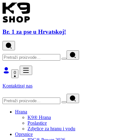
Br. 1 za pse u Hrvatskoj!
0
Kontaktiraj nas
Hrana
K9® Hrana
Poslastice
Zdjelice za hranu i vodu
Oprsnice
IDC® Power 2026.