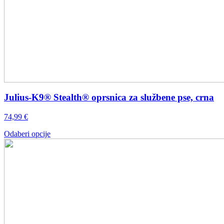
Julius-K9® Stealth® oprsnica za službene pse, crna
74,99
€
Ovaj
Odaberi opcije
proizvod
ima
više
varijanti.
Opcije
se
mogu
odabrati
na
stranici