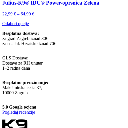
Julius-K9® IDC® Power-oprsnica Zelena
Raspon
22,99
€
–
64,99
€
cijena:
Ovaj
Odaberi opcije
od
proizvod
22,99 €
Besplatna dostava:
ima
do
za grad Zagreb iznad 30€
više
64,99 €
za ostatak Hrvatske iznad 70€
varijanti.
Opcije
se
GLS Dostava:
mogu
Dostava za RH unutar
odabrati
1–2 radna dana
na
stranici
proizvoda
Besplatno preuzimanje:
Maksimirska cesta 37,
10000 Zagreb
5.0 Google ocjena
Pogledaj recenzije