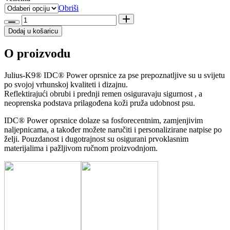
od
Obriši
22,99 €
Julius-
do
K9®
Dodaj u košaricu
64,99 €
IDC®
Power-
O proizvodu
oprsnica
Neon
količina
Julius-K9® IDC® Power oprsnice za pse prepoznatljive su u svijetu
po svojoj vrhunskoj kvaliteti i dizajnu.
Reflektirajući obrubi i prednji remen osiguravaju sigurnost , a
neoprenska podstava prilagođena koži pruža udobnost psu.
IDC® Power oprsnice dolaze sa fosforecentnim, zamjenjivim
naljepnicama, a također možete naručiti i personalizirane natpise po
želji. Pouzdanost i dugotrajnost su osigurani prvoklasnim
materijalima i pažljivom ručnom proizvodnjom.