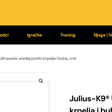
odci
Igračke
Trening
Njega i h
9® Supergrip
Loptice
Jastučići za ugriz
Higije
Ultrasonic uređaj protiv krpelja i buha, crni
exi®
Kong®
Rukavi za trening
Četke i
stali povodci
Chuckit!®
Brnjice
Zaštit
Julius-K9® 
krpelja i bu