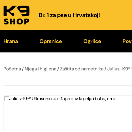
Br. 1 za pse u Hrvatskoj!
Hrana
Oprsnice
Ogrlice
Pov
K9® Hrana
IDC® Power 2026.
K9® Color & Gray
K
Početna
/
Njega i higijena
/
Zaštita od nametnika
/ Julius-K9® 
Poslastice
Color & Gray® 2026.
Trening ogrlice
Fl
Zdjelice za hranu i vodu
Specijalne oprsnice
Kožne ogrlice
O