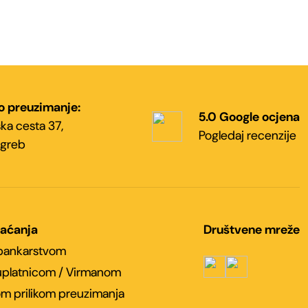
o preuzimanje:
5.0 Google ocjena
ka cesta 37,
Pogledaj recenzije
greb
laćanja
Društvene mreže
 bankarstvom
platnicom / Virmanom
m prilikom preuzimanja