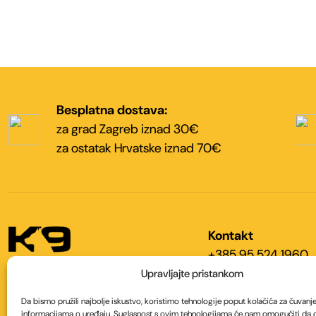
Besplatna dostava:
za grad Zagreb iznad 30€
za ostatak Hrvatske iznad 70€
Kontakt
+385 95 524 1960
+385 95 524 1965
Upravljajte pristankom
info@k9shop.hr
K9 SHOP Hrvatska
Da bismo pružili najbolje iskustvo, koristimo tehnologije poput kolačića za čuvanje i
informacijama o uređaju. Suglasnost s ovim tehnologijama će nam omogućiti da