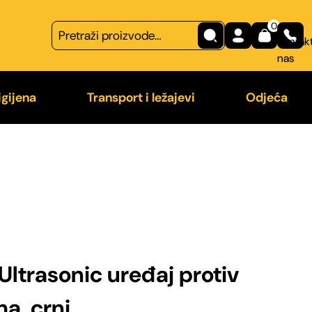
0
Kontakt
nas
igijena
Transport i ležajevi
Odjeća
na
Transport
Majice
 češljevi
Ležajevi
Odjeća z
a od nametnika
Ultrasonic uređaj protiv
ha, crni