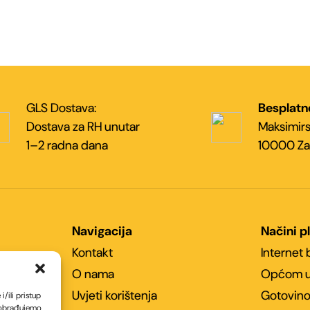
GLS Dostava:
Besplatn
Dostava za RH unutar
Maksimirs
1–2 radna dana
10000 Za
Navigacija
Načini p
Kontakt
Internet
O nama
Općom u
Uvjeti korištenja
Gotovino
/ili pristup
 obrađujemo