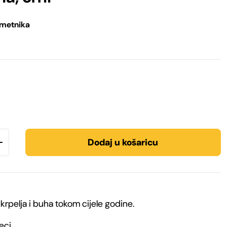
ametnika
Dodaj u košaricu
 krpelja i buha tokom cijele godine.
eci.