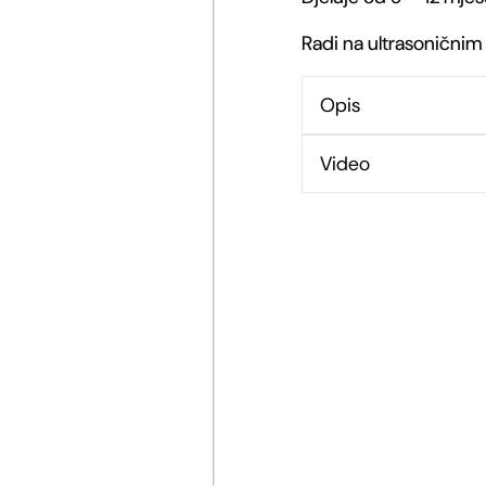
Radi na ultrasoničnim
krpelja
i
Opis
buha,
Video
crni
količina