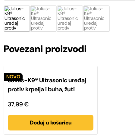
Povezani proizvodi
Julius-K9® Ultrasonic uređaj
protiv krpelja i buha, žuti
37,99
€
Dodaj u košaricu