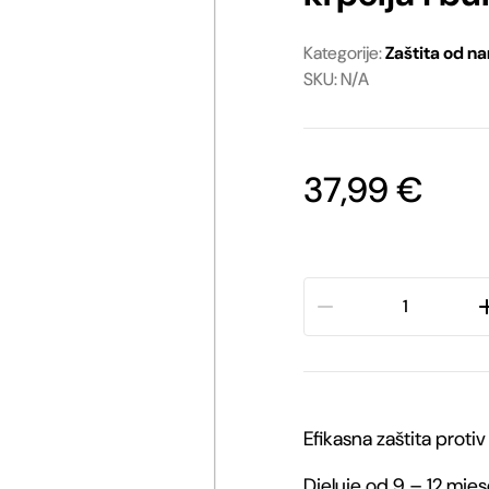
Ostale igračke
Oprema za vodiče
Kategorije:
Zaštita od n
SKU: N/A
Ostala oprema
37,99
€
Julius-
K9®
Ultrasonic
Efikasna zaštita protiv
uređaj
Djeluje od 9 – 12 mjes
protiv