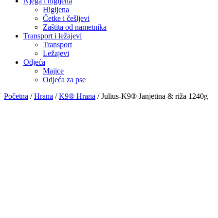
Njega i higijena
Higijena
Četke i češljevi
Zaštita od nametnika
Transport i ležajevi
Transport
Ležajevi
Odjeća
Majice
Odjeća za pse
Početna
/
Hrana
/
K9® Hrana
/ Julius-K9® Janjetina & riža 1240g