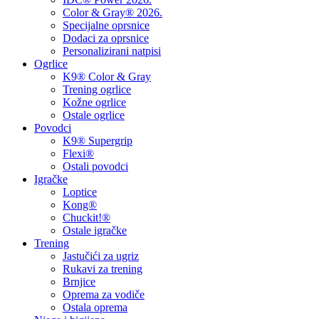
Color & Gray® 2026.
Specijalne oprsnice
Dodaci za oprsnice
Personalizirani natpisi
Ogrlice
K9® Color & Gray
Trening ogrlice
Kožne ogrlice
Ostale ogrlice
Povodci
K9® Supergrip
Flexi®
Ostali povodci
Igračke
Loptice
Kong®
Chuckit!®
Ostale igračke
Trening
Jastučići za ugriz
Rukavi za trening
Brnjice
Oprema za vodiče
Ostala oprema