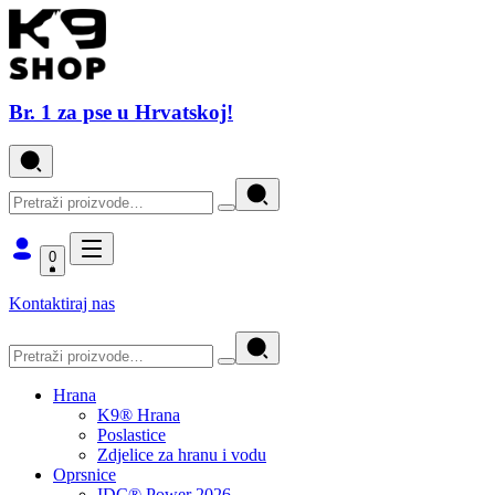
Br. 1 za pse u Hrvatskoj!
0
Kontaktiraj nas
Hrana
K9® Hrana
Poslastice
Zdjelice za hranu i vodu
Oprsnice
IDC® Power 2026.