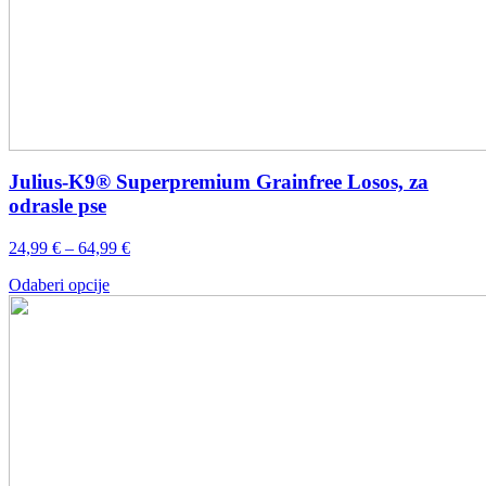
Julius-K9® Superpremium Grainfree Losos, za
odrasle pse
Raspon
24,99
€
–
64,99
€
cijena:
Ovaj
Odaberi opcije
od
proizvod
24,99 €
ima
do
više
64,99 €
varijanti.
Opcije
se
mogu
odabrati
na
stranici