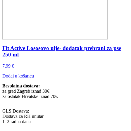
Fit Active Lososovo ulje- dodatak prehrani za pse
250 ml
7,99
€
Dodaj u košaricu
Besplatna dostava:
za grad Zagreb iznad 30€
za ostatak Hrvatske iznad 70€
GLS Dostava:
Dostava za RH unutar
1–2 radna dana