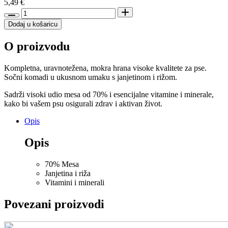
5,49
€
Julius-
K9®
Dodaj u košaricu
Janjetina
&
O proizvodu
riža
1240g
količina
Kompletna, uravnotežena, mokra hrana visoke kvalitete za pse.
Sočni komadi u ukusnom umaku s janjetinom i rižom.
S
adrži visoki udio mesa od 70% i esencijalne vitamine i minerale,
kako bi vašem psu osigurali zdrav i aktivan život.
Opis
Opis
70% Mesa
Janjetina i riža
Vitamini i minerali
Povezani proizvodi