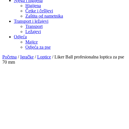
Njega i higijena
Higijena
Četke i češljevi
Zaštita od nametnika
Transport i ležajevi
Transport
Ležajevi
Odjeća
Majice
Odjeća za pse
Početna
/
Igračke
/
Loptice
/ Liker Ball profesionalna loptica za pse
70 mm