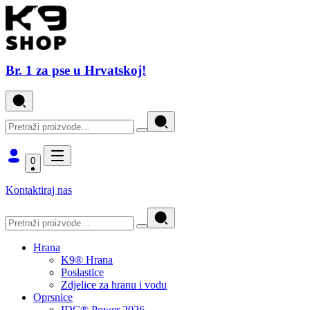
Br. 1 za pse u Hrvatskoj!
0
Kontaktiraj nas
Hrana
K9® Hrana
Poslastice
Zdjelice za hranu i vodu
Oprsnice
IDC® Power 2026.