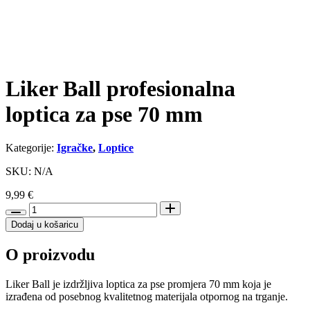
Liker Ball profesionalna
loptica za pse 70 mm
Kategorije:
Igračke
,
Loptice
SKU: N/A
9,99
€
Liker
Ball
Dodaj u košaricu
profesionalna
loptica
O proizvodu
za
pse
70
Liker Ball je izdržljiva loptica za pse promjera 70 mm koja je
mm
izrađena od posebnog kvalitetnog materijala otpornog na trganje.
količina