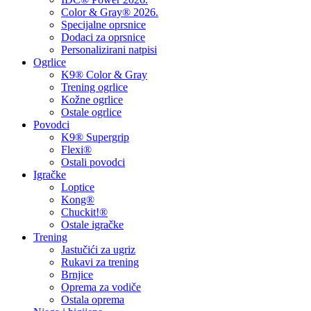
Color & Gray® 2026.
Specijalne oprsnice
Dodaci za oprsnice
Personalizirani natpisi
Ogrlice
K9® Color & Gray
Trening ogrlice
Kožne ogrlice
Ostale ogrlice
Povodci
K9® Supergrip
Flexi®
Ostali povodci
Igračke
Loptice
Kong®
Chuckit!®
Ostale igračke
Trening
Jastučići za ugriz
Rukavi za trening
Brnjice
Oprema za vodiče
Ostala oprema