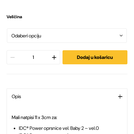
Veličina
Julius
Dodaj u košaricu
K9
Mad
dog
Opis
količina
Mali natpisi 11 x 3cm za:
IDC® Power oprsnice vel. Baby 2 – vel.0