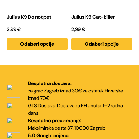
na
na
stranici
stranici
Ovaj
Ovaj
proizvoda
proizvoda
proizvod
proizvod
Julius K9 Do not pet
Julius K9 Cat-killer
ima
ima
više
više
2,99
€
2,99
€
varijanti.
varijanti.
Opcije
Opcije
se
se
Odaberi opcije
Odaberi opcije
mogu
mogu
odabrati
odabrati
na
na
stranici
stranici
proizvoda
proizvoda
Besplatna dostava:
za grad Zagreb iznad 30€
za ostatak Hrvatske
iznad 70€
GLS Dostava:
Dostava za RH unutar
1–2 radna
dana
Besplatno preuzimanje:
Maksimirska cesta 37,
10000 Zagreb
5.0 Google ocjena