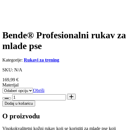
Bende® Profesionalni rukav za
mlade pse
Kategorije:
Rukavi za trening
SKU: N/A
169,99
€
Materijal
Obriši
Bende®
Profesionalni
Dodaj u košaricu
rukav
za
O proizvodu
mlade
pse
količina
Visokokvalitetni kožni rukav koj
i se koristiti za mlade pse koji