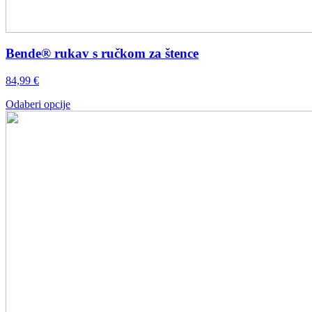
Bende® rukav s ručkom za štence
84,99
€
Ovaj
Odaberi opcije
proizvod
ima
više
varijanti.
Opcije
se
mogu
odabrati
na
stranici
proizvoda