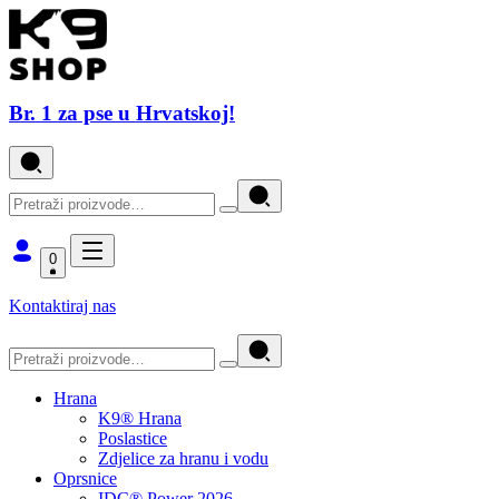
Br. 1 za pse u Hrvatskoj!
0
Kontaktiraj nas
Hrana
K9® Hrana
Poslastice
Zdjelice za hranu i vodu
Oprsnice
IDC® Power 2026.