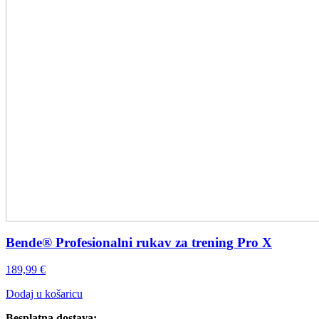
Bende® Profesionalni rukav za trening Pro X
189,99
€
Dodaj u košaricu
Besplatna dostava: