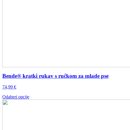
Bende® kratki rukav s ručkom za mlade pse
74,99
€
Ovaj
Odaberi opcije
proizvod
ima
više
varijanti.
Opcije
se