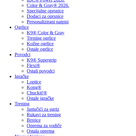
Color & Gray® 2026.
Specijalne oprsnice
Dodaci za oprsnice
Personalizirani natpisi
Ogrlice
K9® Color & Gray
Trening ogrlice
Kožne ogrlice
Ostale ogrlice
Povodci
K9® Supergrip
Flexi®
Ostali povodci
Igračke
Loptice
Kong®
Chuckit!®
Ostale igračke
Trening
Jastučići za ugriz
Rukavi za trening
Brnjice
Oprema za vodiče
Ostala oprema