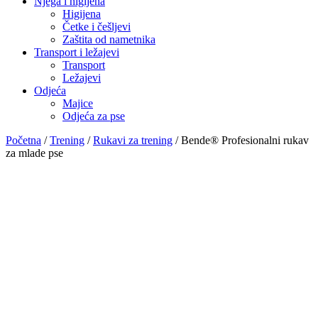
Njega i higijena
Higijena
Četke i češljevi
Zaštita od nametnika
Transport i ležajevi
Transport
Ležajevi
Odjeća
Majice
Odjeća za pse
Početna
/
Trening
/
Rukavi za trening
/ Bende® Profesionalni rukav
za mlade pse