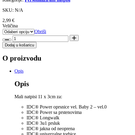
SKU: N/A
2,99
€
Veličina
Obriši
Julius
K9
Dodaj u košaricu
Sexmachine
količina
O proizvodu
Opis
Opis
Mali natpisi 11 x 3cm za:
IDC® Power oprsnice vel. Baby 2 – vel.0
IDC® Power sa prstenovima
IDC® Longwalk
IDC® 3u1 prsluk
IDC® jakna od neoprena
IDC® univerzalne torbice