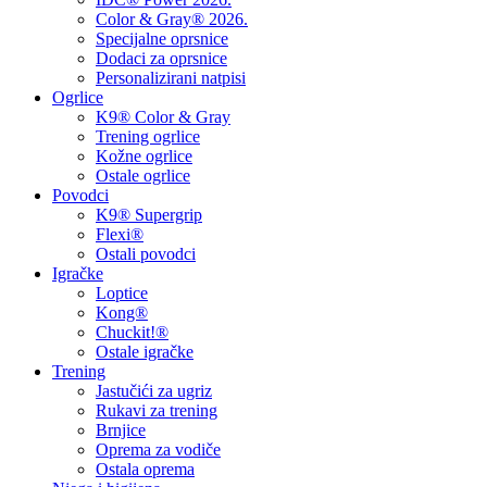
Color & Gray® 2026.
Specijalne oprsnice
Dodaci za oprsnice
Personalizirani natpisi
Ogrlice
K9® Color & Gray
Trening ogrlice
Kožne ogrlice
Ostale ogrlice
Povodci
K9® Supergrip
Flexi®
Ostali povodci
Igračke
Loptice
Kong®
Chuckit!®
Ostale igračke
Trening
Jastučići za ugriz
Rukavi za trening
Brnjice
Oprema za vodiče
Ostala oprema