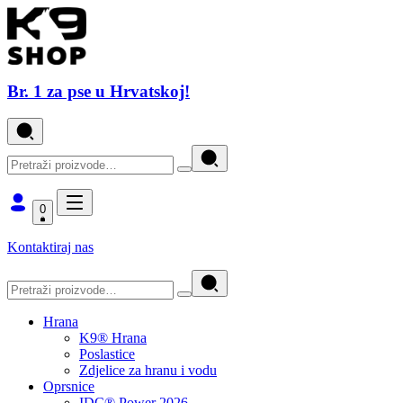
Br. 1 za pse u Hrvatskoj!
0
Kontaktiraj nas
Hrana
K9® Hrana
Poslastice
Zdjelice za hranu i vodu
Oprsnice
IDC® Power 2026.