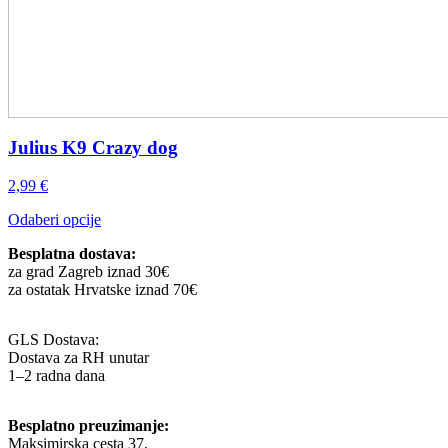
Julius K9 Crazy dog
2,99
€
Ovaj
Odaberi opcije
proizvod
Besplatna dostava:
ima
za grad Zagreb iznad 30€
više
za ostatak Hrvatske iznad 70€
varijanti.
Opcije
se
GLS Dostava:
mogu
Dostava za RH unutar
odabrati
1–2 radna dana
na
stranici
proizvoda
Besplatno preuzimanje:
Maksimirska cesta 37,