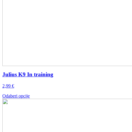
Julius K9 In training
2,99
€
Ovaj
Odaberi opcije
proizvod
ima
više
varijanti.
Opcije
se