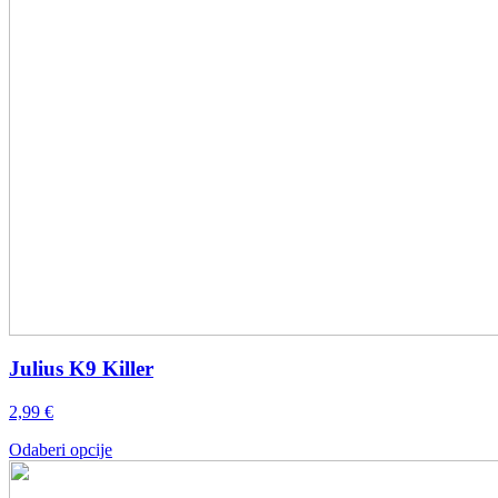
Julius K9 Killer
2,99
€
Ovaj
Odaberi opcije
proizvod
ima