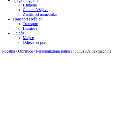
Njega i higijena
Higijena
Četke i češljevi
Zaštita od nametnika
Transport i ležajevi
Transport
Ležajevi
Odjeća
Majice
Odjeća za pse
Početna
/
Oprsnice
/
Personalizirani natpisi
/ Julius K9 Sexmachine