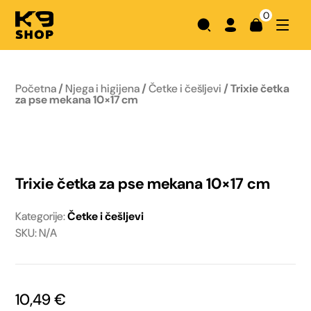
0
Početna
/
Njega i higijena
/
Četke i češljevi
/ Trixie četka
za pse mekana 10×17 cm
Trixie četka za pse mekana 10×17 cm
Kategorije:
Četke i češljevi
SKU: N/A
10,49
€