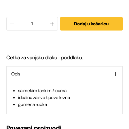
Trixie
Dodaj u košaricu
četka
za
Četka za vanjsku dlaku i poddlaku.
pse
mekana
Opis
10×17
sa mekim tankim žicama
idealna za sve tipove krzna
cm
gumena ručka
količina
Povezani proizvodi