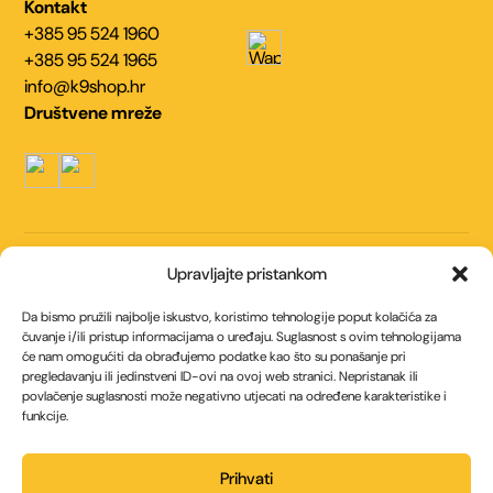
Kontakt
+385 95 524 1960
+385 95 524 1965
info@k9shop.hr
Društvene mreže
Navigacija
Upravljajte pristankom
Kontakt
O nama
Da bismo pružili najbolje iskustvo, koristimo tehnologije poput kolačića za
Uvjeti korištenja
Politika kolačića (EU)
čuvanje i/ili pristup informacijama o uređaju. Suglasnost s ovim tehnologijama
će nam omogućiti da obrađujemo podatke kao što su ponašanje pri
Politika privatnosti
pregledavanju ili jedinstveni ID-ovi na ovoj web stranici. Nepristanak ili
povlačenje suglasnosti može negativno utjecati na određene karakteristike i
Načini plaćanja
funkcije.
Internet bankarstvom
Općom uplatnicom / Virmanom
Prihvati