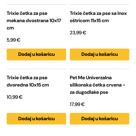
Trixie četka za pse
Trixie četka za pse sa Inox
mekana dvostrana 10x17
oštricom 11x15 cm
cm
23,99
€
5,99
€
Dodaj u košaricu
Dodaj u košaricu
Trixie četka za pse
Pet Me Univerzalna
dvoredna 10x15 cm
silikonska četka crvena -
za dugodlake pse
10,99
€
17,99
€
Dodaj u košaricu
Dodaj u košaricu