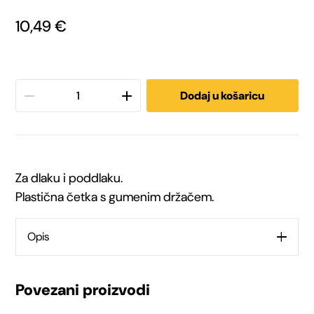
10,49
€
Trixie
Dodaj u košaricu
četka
za
Za dlaku i poddlaku.
pse
Plastična četka s gumenim držačem.
plastična
Opis
10x17
cm
Povezani proizvodi
količina