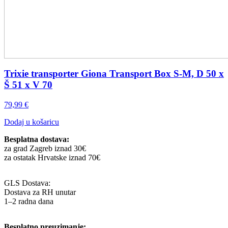
Trixie transporter Giona Transport Box S-M, D 50 x
Š 51 x V 70
79,99
€
Dodaj u košaricu
Besplatna dostava:
za grad Zagreb iznad 30€
za ostatak Hrvatske iznad 70€
GLS Dostava:
Dostava za RH unutar
1–2 radna dana
Besplatno preuzimanje: