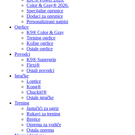
Color & Gray® 2026.
Specijalne oprsnice
Dodaci za oprsnice
Personalizirani natpisi
Ogrlice
K9® Color & Gray
Trening ogrlice
Kožne ogrlice
Ostale ogrlice
Povodci
K9® Supergrip
Flexi®
Ostali povodci
Igračke
Loptice
Kong®
Chuckit!®
Ostale igračke
Trening
Jastučići za ugriz
Rukavi za trening
Brnjice
Oprema za vodiče
Ostala oprema