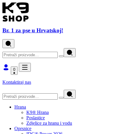
Br. 1 za pse u Hrvatskoj!
0
Kontaktiraj nas
Hrana
K9® Hrana
Poslastice
Zdjelice za hranu i vodu
Oprsnice
IDC® Power 2026.