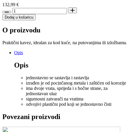
132,99
€
Trixie
Home
Dodaj u košaricu
Kennel
metalni
O proizvodu
kavez
za
pse
Praktični kavez, idealan za kod kuće, na putovanjima ili izložbama.
XL
D
Opis
116
x
Opis
Š
86
jednostavno se sastavlja i rastavlja
x
izrađen je od pocinčanog metala i zaštićen od korozije
V
ima dvoje vrata, sprijeda i s bočne strane, za
77
jednostavan ulaz
količina
sigurnosni zatvarači na vratima
odvojivi plastični pod koji se jednostavno čisti
Povezani proizvodi