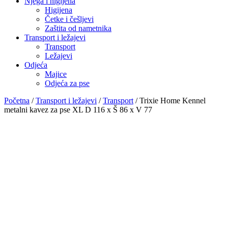
Njega i higijena
Higijena
Četke i češljevi
Zaštita od nametnika
Transport i ležajevi
Transport
Ležajevi
Odjeća
Majice
Odjeća za pse
Početna
/
Transport i ležajevi
/
Transport
/ Trixie Home Kennel
metalni kavez za pse XL D 116 x Š 86 x V 77