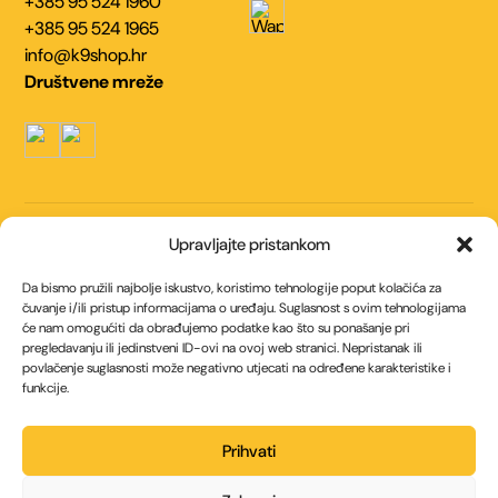
+385 95 524 1960
+385 95 524 1965
info@k9shop.hr
Društvene mreže
Navigacija
Upravljajte pristankom
Kontakt
O nama
Da bismo pružili najbolje iskustvo, koristimo tehnologije poput kolačića za
Uvjeti korištenja
Politika kolačića (EU)
čuvanje i/ili pristup informacijama o uređaju. Suglasnost s ovim tehnologijama
će nam omogućiti da obrađujemo podatke kao što su ponašanje pri
Politika privatnosti
pregledavanju ili jedinstveni ID-ovi na ovoj web stranici. Nepristanak ili
povlačenje suglasnosti može negativno utjecati na određene karakteristike i
Načini plaćanja
funkcije.
Internet bankarstvom
Općom uplatnicom / Virmanom
Prihvati
Gotovinom prilikom preuzimanja