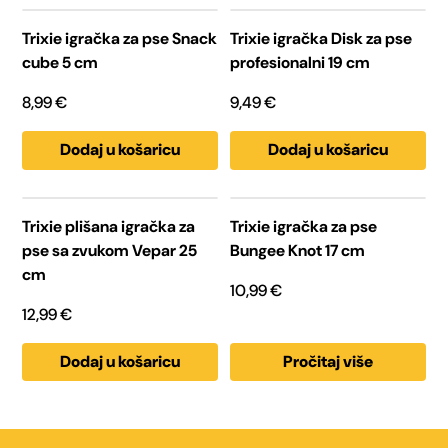
cm
Trixie igračka za pse Snack
Trixie igračka Disk za pse
količina
cube 5 cm
profesionalni 19 cm
8,99
€
9,49
€
Dodaj u košaricu
Dodaj u košaricu
Trixie plišana igračka za
Trixie igračka za pse
pse sa zvukom Vepar 25
Bungee Knot 17 cm
cm
10,99
€
12,99
€
Dodaj u košaricu
Pročitaj više