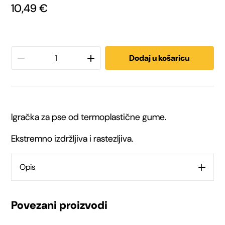
10,49
€
Trixie
Dodaj u košaricu
igračka
za
Igračka za pse od termoplastične gume.
pse
Ekstremno izdržljiva i rastezljiva.
Bungee
Boomerang
Opis
Triplex
Povezani proizvodi
17