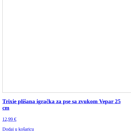
Trixie plišana igračka za pse sa zvukom Vepar 25
cm
12,99
€
Dodaj u košaricu