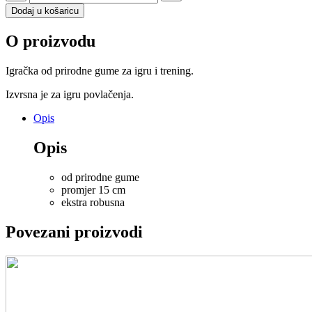
igračka
Dodaj u košaricu
za
pse
O proizvodu
Guma
na
užetu
Igračka od prirodne gume za igru i trening.
15
cm
Izvrsna je za igru povlačenja.
količina
Opis
Opis
od prirodne gume
promjer 15 cm
ekstra robusna
Povezani proizvodi