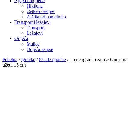
Njega i higijena
Higijena
Četke i češljevi
Zaštita od nametnika
Transport i ležajevi
Transport
Ležajevi
Odjeća
Majice
Odjeća za pse
Početna
/
Igračke
/
Ostale igračke
/ Trixie igračka za pse Guma na
užetu 15 cm