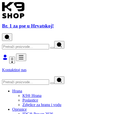
Br. 1 za pse u Hrvatskoj!
0
Kontaktiraj nas
Hrana
K9® Hrana
Poslastice
Zdjelice za hranu i vodu
Oprsnice
IDC® Power 2026.