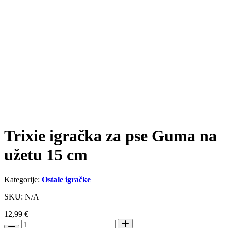
Trixie igračka za pse Guma na
užetu 15 cm
Kategorije:
Ostale igračke
SKU: N/A
12,99
€
Trixie