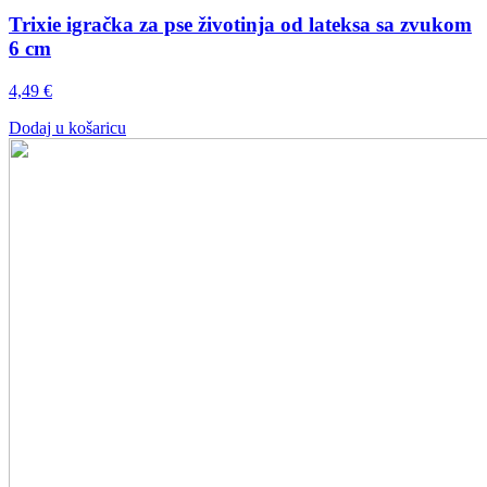
Trixie igračka za pse životinja od lateksa sa zvukom
6 cm
4,49
€
Dodaj u košaricu