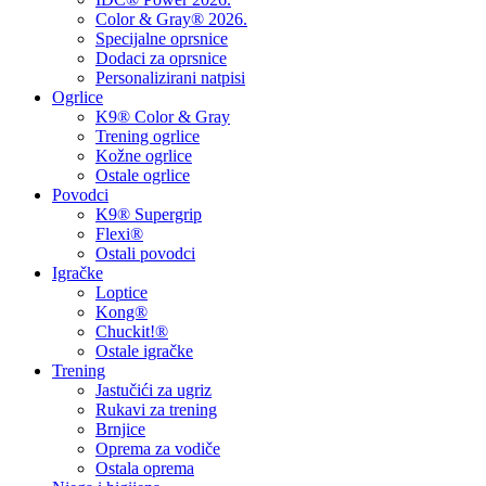
Color & Gray® 2026.
Specijalne oprsnice
Dodaci za oprsnice
Personalizirani natpisi
Ogrlice
K9® Color & Gray
Trening ogrlice
Kožne ogrlice
Ostale ogrlice
Povodci
K9® Supergrip
Flexi®
Ostali povodci
Igračke
Loptice
Kong®
Chuckit!®
Ostale igračke
Trening
Jastučići za ugriz
Rukavi za trening
Brnjice
Oprema za vodiče
Ostala oprema