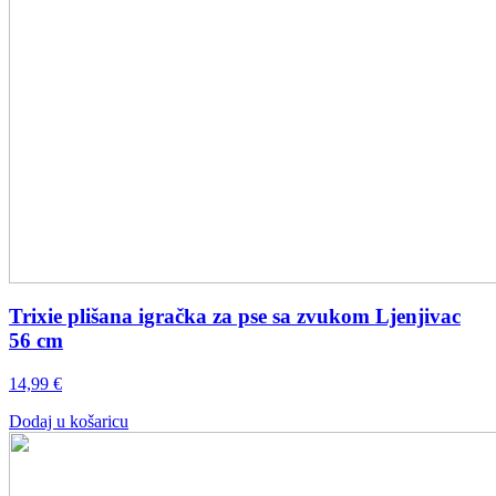
Trixie plišana igračka za pse sa zvukom Ljenjivac
56 cm
14,99
€
Dodaj u košaricu