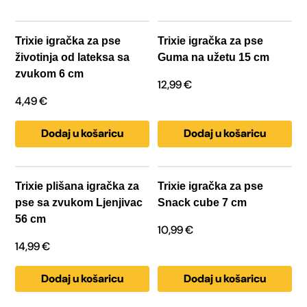
Trixie igračka za pse
Trixie igračka za pse
životinja od lateksa sa
Guma na užetu 15 cm
zvukom 6 cm
12,99
€
4,49
€
Dodaj u košaricu
Dodaj u košaricu
Trixie plišana igračka za
Trixie igračka za pse
pse sa zvukom Ljenjivac
Snack cube 7 cm
56 cm
10,99
€
14,99
€
Dodaj u košaricu
Dodaj u košaricu