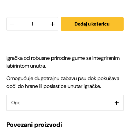
Dodaj u košaricu
Trixie
igračka
za
Igračka od robusne prirodne gume sa integriranim
pse
labirintom unutra.
Snack
Omogućuje dugotrajnu zabavu psu dok pokušava
doći do hrane ili poslastice unutar igračke.
cube
5
Opis
cm
Povezani proizvodi
količina