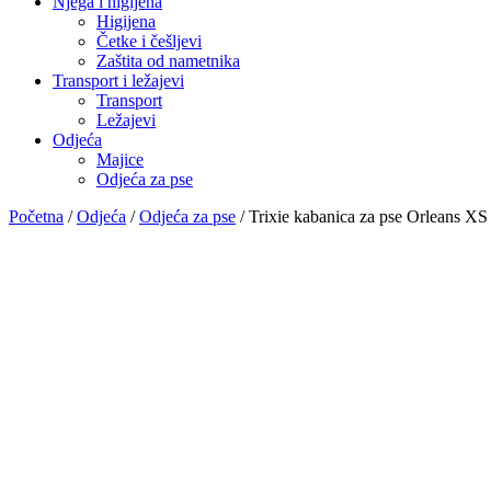
Njega i higijena
Higijena
Četke i češljevi
Zaštita od nametnika
Transport i ležajevi
Transport
Ležajevi
Odjeća
Majice
Odjeća za pse
Početna
/
Odjeća
/
Odjeća za pse
/ Trixie kabanica za pse Orleans X