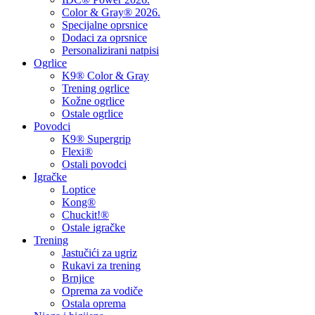
Color & Gray® 2026.
Specijalne oprsnice
Dodaci za oprsnice
Personalizirani natpisi
Ogrlice
K9® Color & Gray
Trening ogrlice
Kožne ogrlice
Ostale ogrlice
Povodci
K9® Supergrip
Flexi®
Ostali povodci
Igračke
Loptice
Kong®
Chuckit!®
Ostale igračke
Trening
Jastučići za ugriz
Rukavi za trening
Brnjice
Oprema za vodiče
Ostala oprema