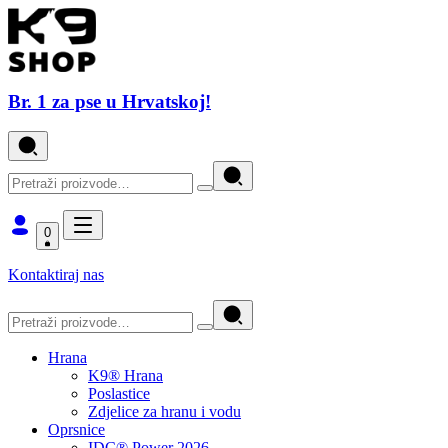
Br. 1 za pse u Hrvatskoj!
0
Kontaktiraj nas
Hrana
K9® Hrana
Poslastice
Zdjelice za hranu i vodu
Oprsnice
IDC® Power 2026.