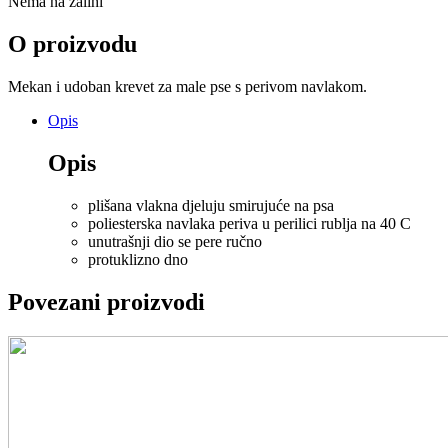
Nema na zalihi
O proizvodu
Mekan i udoban krevet za male pse s perivom navlakom.
Opis
Opis
plišana vlakna djeluju smirujuće na psa
poliesterska navlaka periva u perilici rublja na 40 C
unutrašnji dio se pere ručno
protuklizno dno
Povezani proizvodi