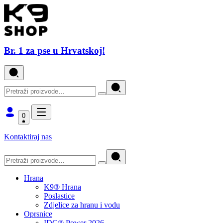
Br. 1 za pse u Hrvatskoj!
0
Kontaktiraj nas
Hrana
K9® Hrana
Poslastice
Zdjelice za hranu i vodu
Oprsnice
IDC® Power 2026.