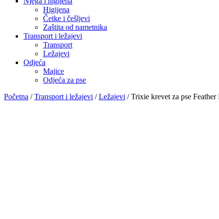
Njega i higijena
Higijena
Četke i češljevi
Zaštita od nametnika
Transport i ležajevi
Transport
Ležajevi
Odjeća
Majice
Odjeća za pse
Početna
/
Transport i ležajevi
/
Ležajevi
/ Trixie krevet za pse Feathe