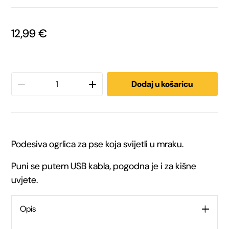
12,99
€
Dodaj u košaricu
Trixie
ogrlica
za
Podesiva ogrlica za pse koja svijetli u mraku.
pse
Puni se putem USB kabla, pogodna je i za kišne
narančasta
uvjete.
Flash
Opis
svjetleća