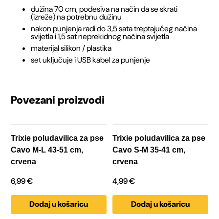
XS-
dužina 70 cm, podesiva na način da se skrati
(izreže) na potrebnu dužinu
nakon punjenja radi do 3,5 sata treptajućeg načina
XL
svijetla i 1,5 sat neprekidnog načina svijetla
materijal silikon / plastika
70
set uključuje i USB kabel za punjenje
cm,
podesiva
Povezani proizvodi
za
sve
Trixie poludavilica za pse
Trixie poludavilica za pse
Cavo M-L 43-51 cm,
Cavo S-M 35-41 cm,
pasmine
crvena
crvena
količina
6,99
€
4,99
€
Dodaj u košaricu
Dodaj u košaricu