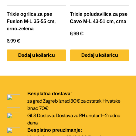
Trixie ogrlica za pse
Trixie poludavilica za pse
Fusion M-L 35-55 cm,
Cavo M-L 43-51 cm, crna
crno-zelena
6,99
€
6,99
€
Dodaj u košaricu
Dodaj u košaricu
Besplatna dostava:
za grad Zagreb iznad 30€
za ostatak Hrvatske
iznad 70€
GLS Dostava:
Dostava za RH unutar
1–2 radna
dana
Besplatno preuzimanje: