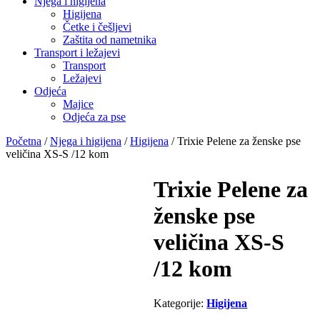
Njega i higijena
Higijena
Četke i češljevi
Zaštita od nametnika
Transport i ležajevi
Transport
Ležajevi
Odjeća
Majice
Odjeća za pse
Početna
/
Njega i higijena
/
Higijena
/ Trixie Pelene za ženske pse
veličina XS-S /12 kom
Trixie Pelene za
ženske pse
veličina XS-S
/12 kom
Kategorije:
Higijena