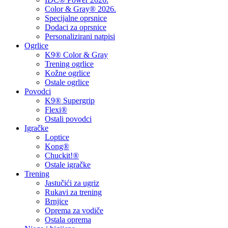
Color & Gray® 2026.
Specijalne oprsnice
Dodaci za oprsnice
Personalizirani natpisi
Ogrlice
K9® Color & Gray
Trening ogrlice
Kožne ogrlice
Ostale ogrlice
Povodci
K9® Supergrip
Flexi®
Ostali povodci
Igračke
Loptice
Kong®
Chuckit!®
Ostale igračke
Trening
Jastučići za ugriz
Rukavi za trening
Brnjice
Oprema za vodiče
Ostala oprema