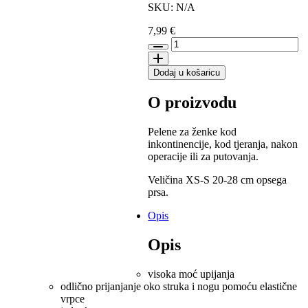
SKU: N/A
7,99
€
Trixie
Pelene
za
Dodaj u košaricu
ženske
pse
O proizvodu
veličina
XS-
S
Pelene za ženke kod
/12
inkontinencije, kod tjeranja, nakon
kom
operacije ili za putovanja.
količina
Veličina XS-S 20-28 cm opsega
prsa.
Opis
Opis
visoka moć upijanja
odlično prijanjanje oko struka i nogu pomoću elastične
vrpce