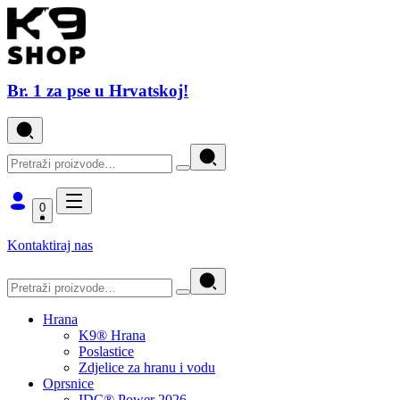
Br. 1 za pse u Hrvatskoj!
0
Kontaktiraj nas
Hrana
K9® Hrana
Poslastice
Zdjelice za hranu i vodu
Oprsnice
IDC® Power 2026.