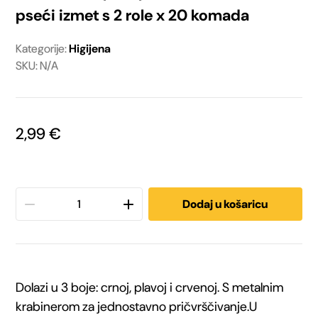
pseći izmet s 2 role x 20 komada
Kategorije:
Higijena
SKU: N/A
2,99
€
Trixie
Dodaj u košaricu
Pick
Up
Dolazi u 3 boje: crnoj, plavoj i crvenoj. S metalnim
dispenzer
krabinerom za jednostavno pričvrščivanje.U