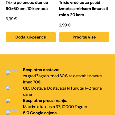
Trixie pelene za štence
Trixie vrećice za pseći
60×60 cm, 10 komada
izmet sa mirisom limuna 4
role x 20 kom
6,99
€
2,99
€
Dodaj u košaricu
Pročitaj više
Besplatna dostava:
za grad Zagreb iznad 30€
za ostatak Hrvatske
iznad 70€
GLS Dostava:
Dostava za RH unutar
1–2 radna
dana
Besplatno preuzimanje:
Maksimirska cesta 37,
10000 Zagreb
5.0 Google ocjena