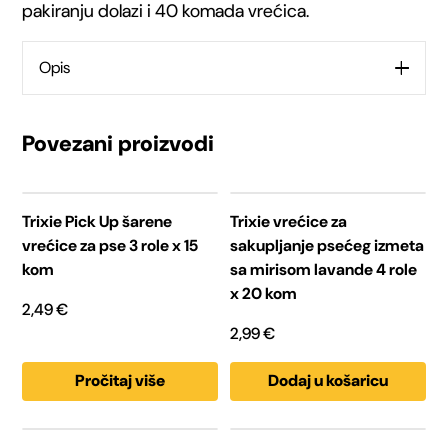
pakiranju dolazi i 40 komada vrećica.
vrećica
za
Opis
pseći
izmet
Povezani proizvodi
s
Trixie Pick Up šarene
Trixie vrećice za
2
vrećice za pse 3 role x 15
sakupljanje psećeg izmeta
role
kom
sa mirisom lavande 4 role
x 20 kom
2,49
€
x
2,99
€
20
Pročitaj više
Dodaj u košaricu
komada
količina