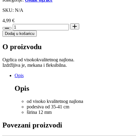
SKU: N/A
4,99
€
Trixie
poludavilica
Dodaj u košaricu
za
pse
O proizvodu
Cavo
S-
M
Ogrlica od visokokvalitetnog najlona.
35-
Izdržljiva je, mekana i fleksibilna.
41
cm,
Opis
siva
količina
Opis
od visoko kvalitetnog najlona
podesiva od 35-41 cm
širina 12 mm
Povezani proizvodi