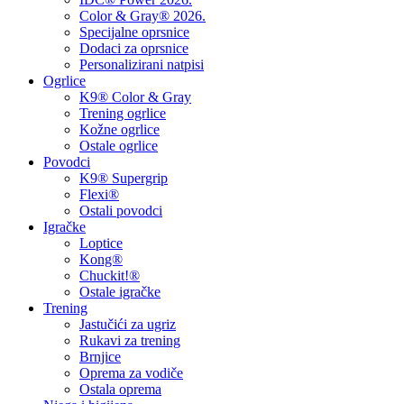
Color & Gray® 2026.
Specijalne oprsnice
Dodaci za oprsnice
Personalizirani natpisi
Ogrlice
K9® Color & Gray
Trening ogrlice
Kožne ogrlice
Ostale ogrlice
Povodci
K9® Supergrip
Flexi®
Ostali povodci
Igračke
Loptice
Kong®
Chuckit!®
Ostale igračke
Trening
Jastučići za ugriz
Rukavi za trening
Brnjice
Oprema za vodiče
Ostala oprema