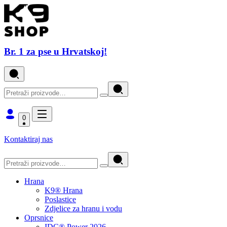
Br. 1 za pse u Hrvatskoj!
0
Kontaktiraj nas
Hrana
K9® Hrana
Poslastice
Zdjelice za hranu i vodu
Oprsnice
IDC® Power 2026.