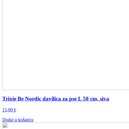
Trixie Be Nordic davilica za pse L 50 cm, siva
15,99
€
Dodaj u košaricu