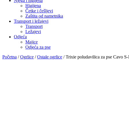
Njega i higijena
Higijena
Četke i češljevi
Zaštita od nametnika
Transport i ležajevi
Transport
Ležajevi
Odjeća
Majice
Odjeća za pse
Početna
/
Ogrlice
/
Ostale ogrlice
/ Trixie poludavilica za pse Cavo S