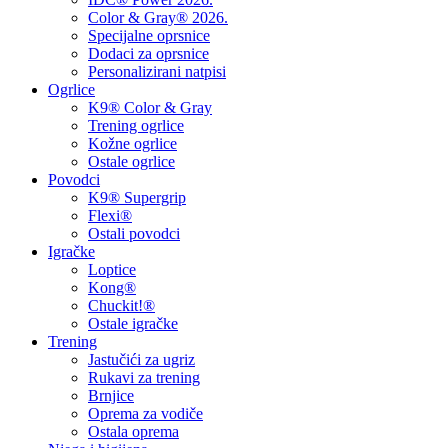
Color & Gray® 2026.
Specijalne oprsnice
Dodaci za oprsnice
Personalizirani natpisi
Ogrlice
K9® Color & Gray
Trening ogrlice
Kožne ogrlice
Ostale ogrlice
Povodci
K9® Supergrip
Flexi®
Ostali povodci
Igračke
Loptice
Kong®
Chuckit!®
Ostale igračke
Trening
Jastučići za ugriz
Rukavi za trening
Brnjice
Oprema za vodiče
Ostala oprema