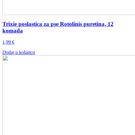
Trixie poslastica za pse Rotolinis puretina, 12
komada
1,99
€
Dodaj u košaricu