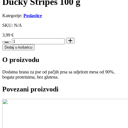
Ducky Stripes 100 g
Kategorije:
Poslastice
SKU: N/A
3,99
€
Trixie
poslastica
Dodaj u košaricu
za
pse
O proizvodu
Premio
Ducky
Stripes
Dodatna hrana za pse od pačjih prsa sa udjelom mesa od 90%,
100
bogata proteinima, bez glutena.
g
količina
Povezani proizvodi