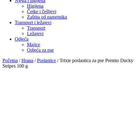
Njega i higijena
Higijena
Četke i češljevi
Zaštita od nametnika
Transport i ležajevi
Transport
Ležajevi
Odjeća
Majice
Odjeća za pse
Početna
/
Hrana
/
Poslastice
/ Trixie poslastica za pse Premio Ducky
Stripes 100 g