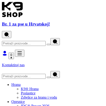
Br. 1 za pse u Hrvatskoj!
0
Kontaktiraj nas
Hrana
K9® Hrana
Poslastice
Zdjelice za hranu i vodu
Oprsnice
IDC® Power 2026.