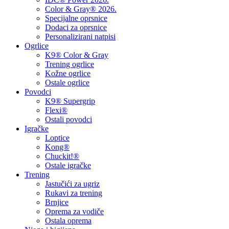
Color & Gray® 2026.
Specijalne oprsnice
Dodaci za oprsnice
Personalizirani natpisi
Ogrlice
K9® Color & Gray
Trening ogrlice
Kožne ogrlice
Ostale ogrlice
Povodci
K9® Supergrip
Flexi®
Ostali povodci
Igračke
Loptice
Kong®
Chuckit!®
Ostale igračke
Trening
Jastučići za ugriz
Rukavi za trening
Brnjice
Oprema za vodiče
Ostala oprema