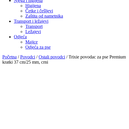
Njega i higijena
Higijena
Četke i češljevi
Zaštita od nametnika
Transport i ležajevi
Transport
Ležajevi
Odjeća
Majice
Odjeća za pse
Početna
/
Povodci
/
Ostali povodci
/ Trixie povodac za pse Premium
kratki 37 cm/25 mm, crni