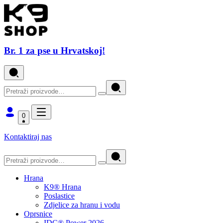
Br. 1 za pse u Hrvatskoj!
0
Kontaktiraj nas
Hrana
K9® Hrana
Poslastice
Zdjelice za hranu i vodu
Oprsnice
IDC® Power 2026.