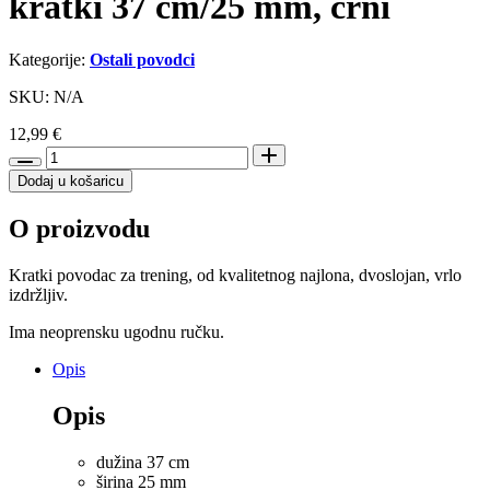
kratki 37 cm/25 mm, crni
Kategorije:
Ostali povodci
SKU: N/A
12,99
€
Trixie
povodac
Dodaj u košaricu
za
pse
O proizvodu
Premium
kratki
37
Kratki povodac za trening, od kvalitetnog najlona, dvoslojan, vrlo
cm/25
izdržljiv.
mm,
crni
Ima neoprensku ugodnu ručku.
količina
Opis
Opis
dužina 37 cm
širina 25 mm