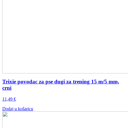
Trixie povodac za pse dugi za trening 15 m/5 mm,
crni
11,49
€
Dodaj u košaricu