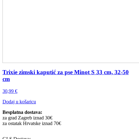
Trixie zimski kaputić za pse Minot S 33 cm, 32-50
cm
30,99
€
Dodaj u košaricu
Besplatna dostava:
za grad Zagreb iznad 30€
za ostatak Hrvatske iznad 70€
GLS Dostava: