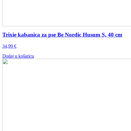
Trixie kabanica za pse Be Nordic Husum S, 40 cm
34,99
€
Dodaj u košaricu