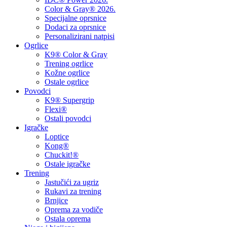
Color & Gray® 2026.
Specijalne oprsnice
Dodaci za oprsnice
Personalizirani natpisi
Ogrlice
K9® Color & Gray
Trening ogrlice
Kožne ogrlice
Ostale ogrlice
Povodci
K9® Supergrip
Flexi®
Ostali povodci
Igračke
Loptice
Kong®
Chuckit!®
Ostale igračke
Trening
Jastučići za ugriz
Rukavi za trening
Brnjice
Oprema za vodiče
Ostala oprema