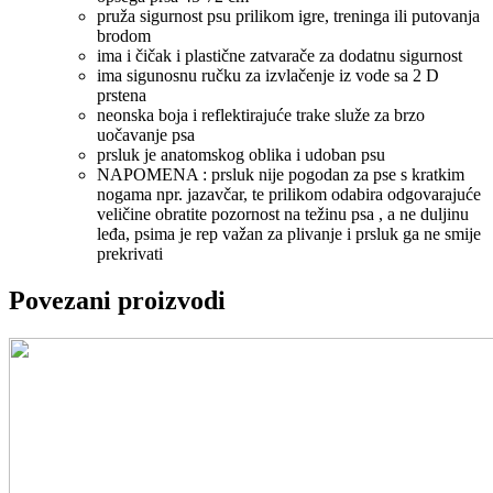
pruža sigurnost psu prilikom igre, treninga ili putovanja
brodom
ima i čičak i plastične zatvarače za dodatnu sigurnost
ima sigunosnu ručku za izvlačenje iz vode sa 2 D
prstena
neonska boja i reflektirajuće trake služe za brzo
uočavanje psa
prsluk je anatomskog oblika i udoban psu
NAPOMENA : prsluk nije pogodan za pse s kratkim
nogama npr. jazavčar, te prilikom odabira odgovarajuće
veličine obratite pozornost na težinu psa , a ne duljinu
leđa, psima je rep važan za plivanje i prsluk ga ne smije
prekrivati
Povezani proizvodi