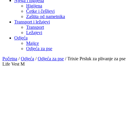
Njega i higijena
Higijena
Četke i češljevi
Zaštita od nametnika
Transport i ležajevi
Transport
Ležajevi
Odjeća
Majice
Odjeća za pse
Početna
/
Odjeća
/
Odjeća za pse
/ Trixie Prsluk za plivanje za pse
Life Vest M