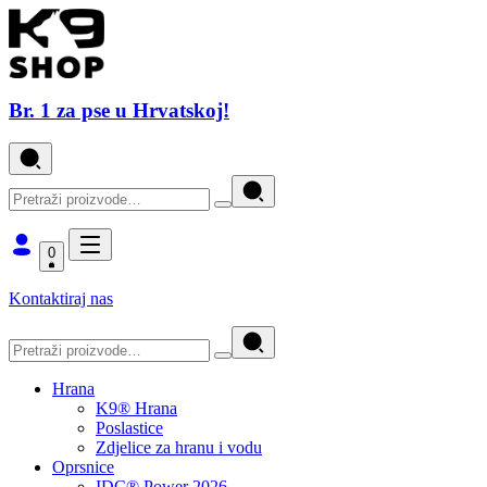
Br. 1 za pse u Hrvatskoj!
0
Kontaktiraj nas
Hrana
K9® Hrana
Poslastice
Zdjelice za hranu i vodu
Oprsnice
IDC® Power 2026.