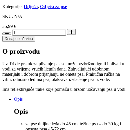
Kategorije:
Odjeća
,
Odjeća za pse
SKU: N/A
35,99
€
Trixie
Prsluk
Dodaj u košaricu
za
plivanje
O proizvodu
za
pse
Life
Uz Trixie prsluk za plivanje pas se može bezbrižno igrati i plivati u
Vest
vodi za vrijeme vrućih ljetnih dana. Zahvaljujući udobnom
M
materijalu i dobrom prijanjanju ne ometa psa. Praktična ručka na
količina
vrhu, odnosno leđima psa, olakšava izvlačenje psa iz vode.
Ima reflektirajuće trake koje pomažu u brzom uočavanju psa u vodi.
Opis
Opis
za pse duljine leđa do 45 cm, težine psa – do 30 kg i
opsega prsa 45-72 cm