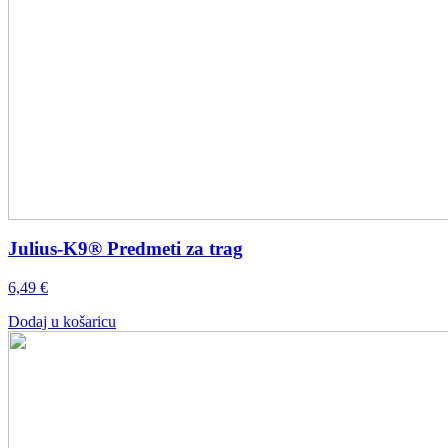
Julius-K9® Predmeti za trag
6,49
€
Dodaj u košaricu