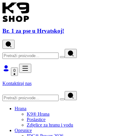
Br. 1 za pse u Hrvatskoj!
0
Kontaktiraj nas
Hrana
K9® Hrana
Poslastice
Zdjelice za hranu i vodu
Oprsnice
IDC® Power 2026.