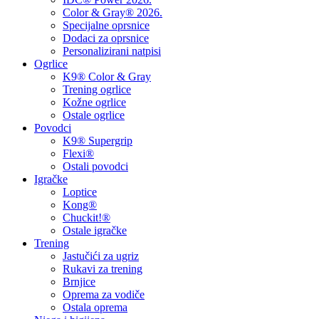
Color & Gray® 2026.
Specijalne oprsnice
Dodaci za oprsnice
Personalizirani natpisi
Ogrlice
K9® Color & Gray
Trening ogrlice
Kožne ogrlice
Ostale ogrlice
Povodci
K9® Supergrip
Flexi®
Ostali povodci
Igračke
Loptice
Kong®
Chuckit!®
Ostale igračke
Trening
Jastučići za ugriz
Rukavi za trening
Brnjice
Oprema za vodiče
Ostala oprema