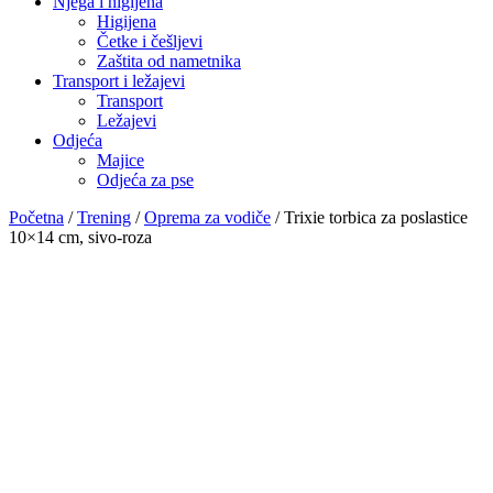
Njega i higijena
Higijena
Četke i češljevi
Zaštita od nametnika
Transport i ležajevi
Transport
Ležajevi
Odjeća
Majice
Odjeća za pse
Početna
/
Trening
/
Oprema za vodiče
/ Trixie torbica za poslastice
10×14 cm, sivo-roza