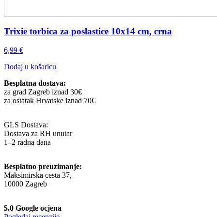
Trixie torbica za poslastice 10x14 cm, crna
6,99
€
Dodaj u košaricu
Besplatna dostava:
za grad Zagreb iznad 30€
za ostatak Hrvatske iznad 70€
GLS Dostava:
Dostava za RH unutar
1–2 radna dana
Besplatno preuzimanje:
Maksimirska cesta 37,
10000 Zagreb
5.0 Google ocjena
Pogledaj recenzije