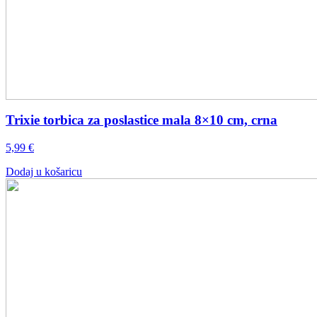
Trixie torbica za poslastice mala 8×10 cm, crna
5,99
€
Dodaj u košaricu