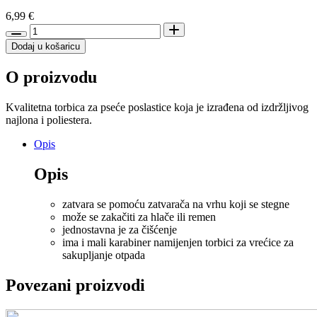
6,99
€
Trixie
torbica
Dodaj u košaricu
za
poslastice
O proizvodu
10x14
cm,
sivo-
Kvalitetna torbica za pseće poslastice koja je izrađena od izdržljivog
roza
najlona i poliestera.
količina
Opis
Opis
zatvara se pomoću zatvarača na vrhu koji se stegne
može se zakačiti za hlače ili remen
jednostavna je za čišćenje
ima i mali karabiner namijenjen torbici za vrećice za
sakupljanje otpada
Povezani proizvodi