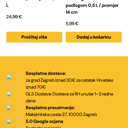
L
podlogom 0,5 L / promjer
14 cm
24,99
€
5,99
€
Pročitaj više
Dodaj u košaricu
Besplatna dostava:
za grad Zagreb iznad 30€
za ostatak Hrvatske
iznad 70€
GLS Dostava:
Dostava za RH unutar
1–2 radna
dana
Besplatno preuzimanje:
Maksimirska cesta 37,
10000 Zagreb
5.0 Google ocjena