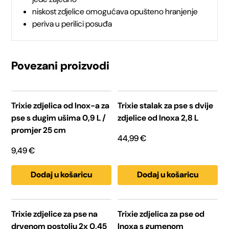
promjer
niskost zdjelice omogućava opušteno hranjenje
periva u perilici posuđa
29
cm
Povezani proizvodi
količina
Trixie zdjelica od Inox-a za
Trixie stalak za pse s dvije
pse s dugim ušima 0,9 L /
zdjelice od Inoxa 2,8 L
promjer 25 cm
44,99
€
9,49
€
Dodaj u košaricu
Dodaj u košaricu
Trixie zdjelice za pse na
Trixie zdjelica za pse od
drvenom postolju 2x 0,45
Inoxa s gumenom