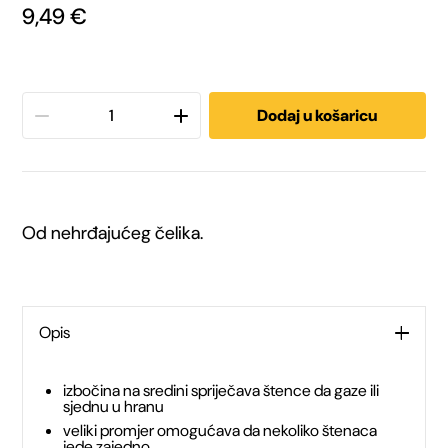
9,49
€
Trixie
Dodaj u košaricu
zdjelica
od
Od nehrđajućeg čelika.
Inoxa
za
štence
Opis
1,4L
izbočina na sredini spriječava štence da gaze ili
sjednu u hranu
/
veliki promjer omogućava da nekoliko štenaca
jede zajedno