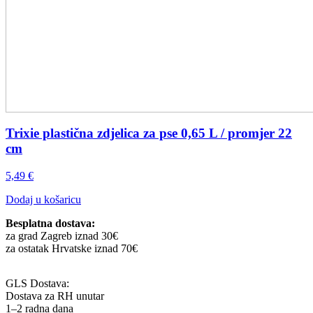
Trixie plastična zdjelica za pse 0,65 L / promjer 22
cm
5,49
€
Dodaj u košaricu
Besplatna dostava:
za grad Zagreb iznad 30€
za ostatak Hrvatske iznad 70€
GLS Dostava:
Dostava za RH unutar
1–2 radna dana