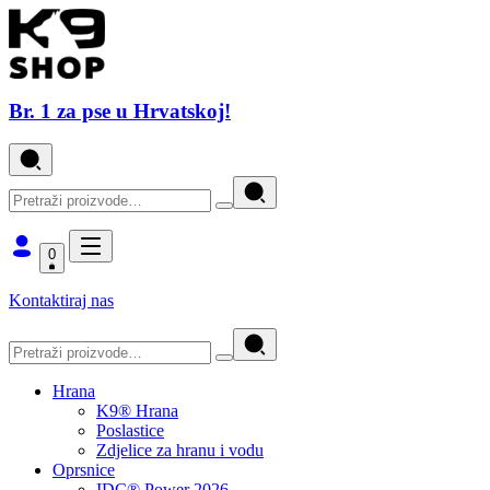
Br. 1 za pse u Hrvatskoj!
0
Kontaktiraj nas
Hrana
K9® Hrana
Poslastice
Zdjelice za hranu i vodu
Oprsnice
IDC® Power 2026.