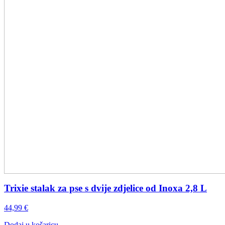
Trixie stalak za pse s dvije zdjelice od Inoxa 2,8 L
44,99
€
Dodaj u košaricu