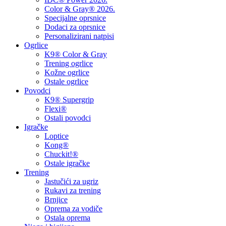
Color & Gray® 2026.
Specijalne oprsnice
Dodaci za oprsnice
Personalizirani natpisi
Ogrlice
K9® Color & Gray
Trening ogrlice
Kožne ogrlice
Ostale ogrlice
Povodci
K9® Supergrip
Flexi®
Ostali povodci
Igračke
Loptice
Kong®
Chuckit!®
Ostale igračke
Trening
Jastučići za ugriz
Rukavi za trening
Brnjice
Oprema za vodiče
Ostala oprema