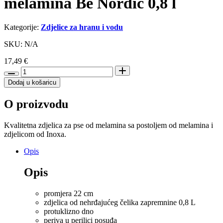
melamina Be Nordic 0,8 l
Kategorije:
Zdjelice za hranu i vodu
SKU: N/A
17,49
€
Trixie
zdjelica
Dodaj u košaricu
za
pse
O proizvodu
od
melamina
Be
Kvalitetna zdjelica za pse od melamina sa postoljem od melamina i
Nordic
zdjelicom od Inoxa.
0,8
l
Opis
količina
Opis
promjera 22 cm
zdjelica od nehrđajućeg čelika zapremnine 0,8 L
protuklizno dno
periva u perilici posuđa