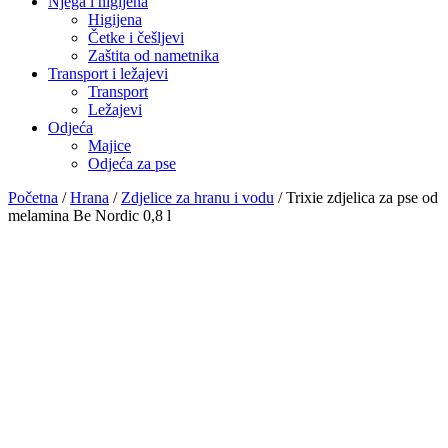
Njega i higijena
Higijena
Četke i češljevi
Zaštita od nametnika
Transport i ležajevi
Transport
Ležajevi
Odjeća
Majice
Odjeća za pse
Početna
/
Hrana
/
Zdjelice za hranu i vodu
/ Trixie zdjelica za pse od
melamina Be Nordic 0,8 l