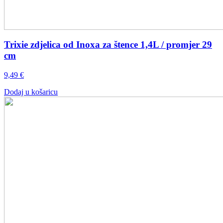
Trixie zdjelica od Inoxa za štence 1,4L / promjer 29
cm
9,49
€
Dodaj u košaricu