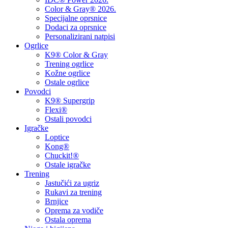
Color & Gray® 2026.
Specijalne oprsnice
Dodaci za oprsnice
Personalizirani natpisi
Ogrlice
K9® Color & Gray
Trening ogrlice
Kožne ogrlice
Ostale ogrlice
Povodci
K9® Supergrip
Flexi®
Ostali povodci
Igračke
Loptice
Kong®
Chuckit!®
Ostale igračke
Trening
Jastučići za ugriz
Rukavi za trening
Brnjice
Oprema za vodiče
Ostala oprema