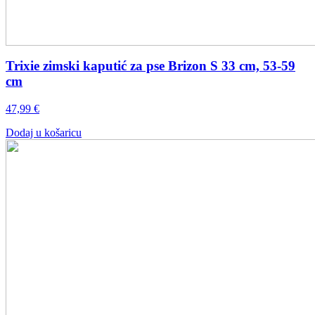
Trixie zimski kaputić za pse Brizon S 33 cm, 53-59
cm
47,99
€
Dodaj u košaricu