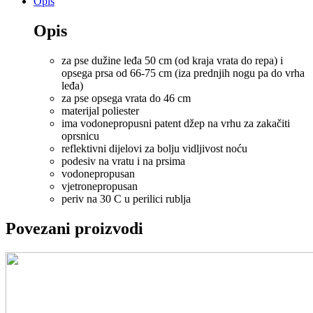
Opis
cm
količina
Opis
za pse dužine leđa 50 cm (od kraja vrata do repa) i
opsega prsa od 66-75 cm (iza prednjih nogu pa do vrha
leđa)
za pse opsega vrata do 46 cm
materijal poliester
ima vodonepropusni patent džep na vrhu za zakačiti
oprsnicu
reflektivni dijelovi za bolju vidljivost noću
podesiv na vratu i na prsima
vodonepropusan
vjetronepropusan
periv na 30 C u perilici rublja
Povezani proizvodi