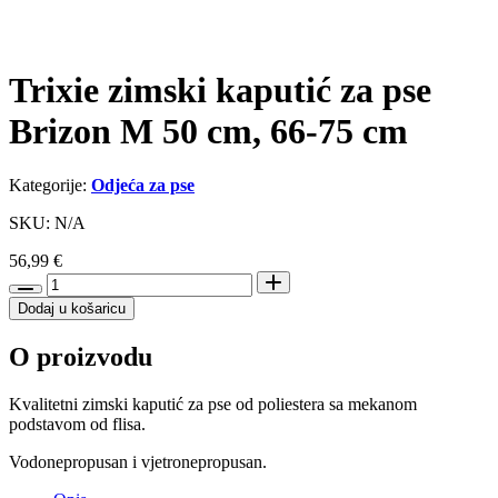
Trixie zimski kaputić za pse
Brizon M 50 cm, 66-75 cm
Kategorije:
Odjeća za pse
SKU: N/A
56,99
€
Trixie
zimski
Dodaj u košaricu
kaputić
za
O proizvodu
pse
Brizon
M
Kvalitetni zimski kaputić za pse od poliestera sa mekanom
50
podstavom od flisa.
cm,
66-
Vodonepropusan i vjetronepropusan.
75