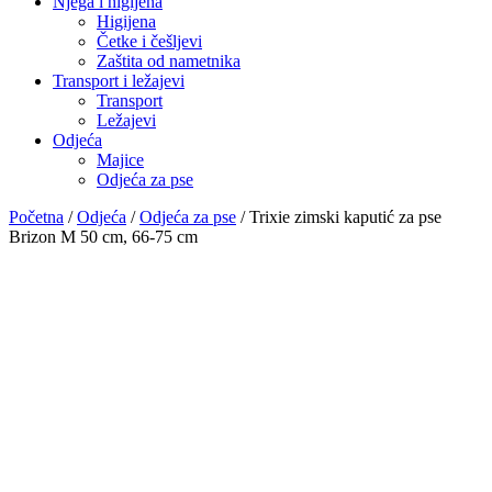
Njega i higijena
Higijena
Četke i češljevi
Zaštita od nametnika
Transport i ležajevi
Transport
Ležajevi
Odjeća
Majice
Odjeća za pse
Početna
/
Odjeća
/
Odjeća za pse
/ Trixie zimski kaputić za pse
Brizon M 50 cm, 66-75 cm