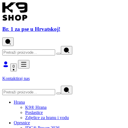
Br. 1 za pse u Hrvatskoj!
0
Kontaktiraj nas
Hrana
K9® Hrana
Poslastice
Zdjelice za hranu i vodu
Oprsnice
IDC® Power 2026.