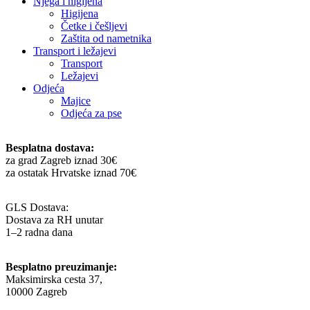
Njega i higijena
Higijena
Četke i češljevi
Zaštita od nametnika
Transport i ležajevi
Transport
Ležajevi
Odjeća
Majice
Odjeća za pse
Besplatna dostava:
za grad Zagreb iznad 30€
za ostatak Hrvatske iznad 70€
GLS Dostava:
Dostava za RH unutar
1–2 radna dana
Besplatno preuzimanje:
Maksimirska cesta 37,
10000 Zagreb