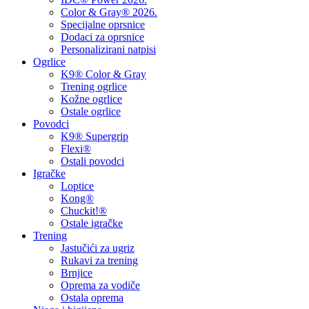
Color & Gray® 2026.
Specijalne oprsnice
Dodaci za oprsnice
Personalizirani natpisi
Ogrlice
K9® Color & Gray
Trening ogrlice
Kožne ogrlice
Ostale ogrlice
Povodci
K9® Supergrip
Flexi®
Ostali povodci
Igračke
Loptice
Kong®
Chuckit!®
Ostale igračke
Trening
Jastučići za ugriz
Rukavi za trening
Brnjice
Oprema za vodiče
Ostala oprema