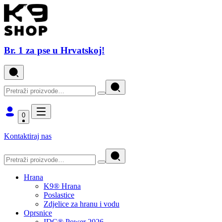
Br. 1 za pse u Hrvatskoj!
0
Kontaktiraj nas
Hrana
K9® Hrana
Poslastice
Zdjelice za hranu i vodu
Oprsnice
IDC® Power 2026.