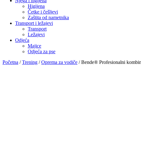
Njega i higijena
Higijena
Četke i češljevi
Zaštita od nametnika
Transport i ležajevi
Transport
Ležajevi
Odjeća
Majice
Odjeća za pse
Početna
/
Trening
/
Oprema za vodiče
/ Bende® Profesionalni kombi