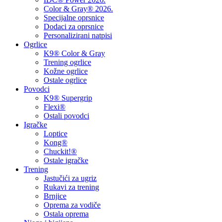
Color & Gray® 2026.
Specijalne oprsnice
Dodaci za oprsnice
Personalizirani natpisi
Ogrlice
K9® Color & Gray
Trening ogrlice
Kožne ogrlice
Ostale ogrlice
Povodci
K9® Supergrip
Flexi®
Ostali povodci
Igračke
Loptice
Kong®
Chuckit!®
Ostale igračke
Trening
Jastučići za ugriz
Rukavi za trening
Brnjice
Oprema za vodiče
Ostala oprema