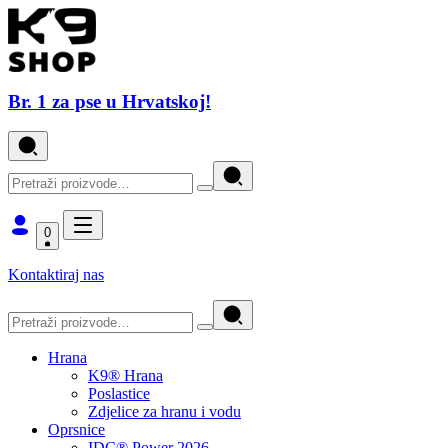
Br. 1 za pse u Hrvatskoj!
0
Kontaktiraj nas
Hrana
K9® Hrana
Poslastice
Zdjelice za hranu i vodu
Oprsnice
IDC® Power 2026.