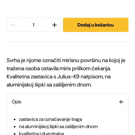
Julius-
Dodaj u košaricu
K9®
Zastavica
Svrha je njome označiti mirisnu površinu na kojoj je
za
tražena osoba ostavila miris prilikom čekanja.
Kvalitetna zastavica s Julius-K9 natpisom, na
trag
aluminijskoj šipki sa zašiljenim dnom.
količina
Opis
zastavica za označavanje traga
na aluminijskoj šipki sa zašiljenim dnom
kvalitetna i dugotrajna