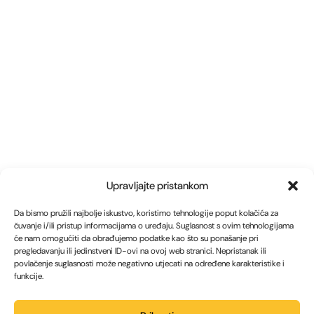
Upravljajte pristankom
Da bismo pružili najbolje iskustvo, koristimo tehnologije poput kolačića za
čuvanje i/ili pristup informacijama o uređaju. Suglasnost s ovim tehnologijama
će nam omogućiti da obrađujemo podatke kao što su ponašanje pri
pregledavanju ili jedinstveni ID-ovi na ovoj web stranici. Nepristanak ili
povlačenje suglasnosti može negativno utjecati na određene karakteristike i
funkcije.