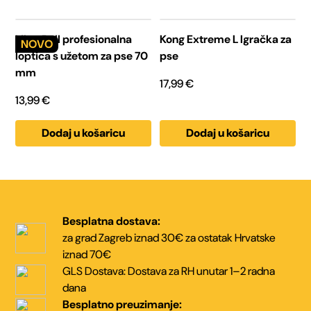
Liker Ball profesionalna
Kong Extreme L Igračka za
loptica s užetom za pse 70
pse
mm
17,99
€
13,99
€
Dodaj u košaricu
Dodaj u košaricu
Besplatna dostava:
za grad Zagreb iznad 30€
za ostatak Hrvatske
iznad 70€
GLS Dostava:
Dostava za RH unutar
1–2 radna
dana
Besplatno preuzimanje: