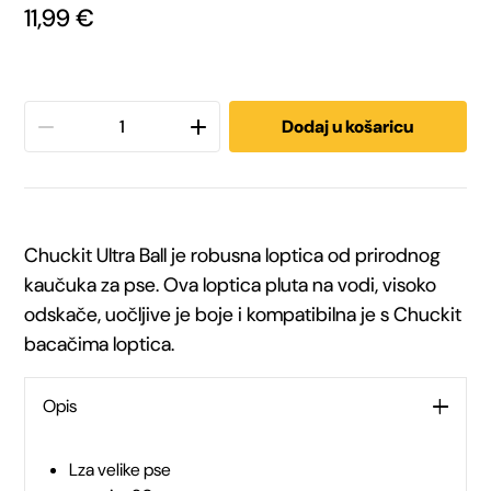
11,99
€
Chuckit
Dodaj u košaricu
Ultra
ball
Chuckit Ultra Ball je robusna loptica od prirodnog
loptica
kaučuka za pse. Ova loptica pluta na vodi, visoko
odskače, uočljive je boje i kompatibilna je s Chuckit
za
bacačima loptica.
pse
Opis
XL
90
Lza velike pse