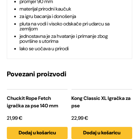
promjer 90 mm
mm
materijal prirodni kaučuk
za igru bacanja i donošenja
količina
pluta na vodi i visoko odskače pri udarcu sa
zemljom
jednostavna je za hvatanje i primanje zbog
površine s utorima
lako se uočava u prirodi
Povezani proizvodi
Chuckit Rope Fetch
Kong Classic XL Igračka za
igračka za pse 140 mm
pse
21,99
€
22,99
€
Dodaj u košaricu
Dodaj u košaricu