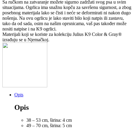
s
Sa ručkom na zatvaranje možete sigurno zadržati svog psa u svim
ručkom
situacijama. Ogrlica ima snažnu kopču za savršenu sigurnost, a zbog
Neon
posebnog materijala lako se čisti i neće se deformirati ni nakon dugo
količina
nošenja. Na ovu ogrlicu je lako staviti bilo koji natpis ili zastavu,
tako da od sada, osim na našim oprsnicama, vaš pas također može
nositi natpise i na K9 ogrlici.
Materijali koji se koriste za kolekciju Julius K9 Color & Gray®
izrađuju se u Njemačkoj.
Opis
Opis
38 – 53 cm, širina: 4 cm
49 – 70 cm, širina: 5 cm