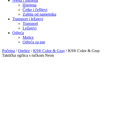
Njega i higijena
Higijena
Četke i češljevi
Zaštita od nametnika
Transport i ležajevi
Transport
Ležajevi
Odjeća
Majice
Odjeća za pse
Početna
/
Ogrlice
/
K9® Color & Gray
/ K9® Color & Gray
Taktička ogrlica s ručkom Neon