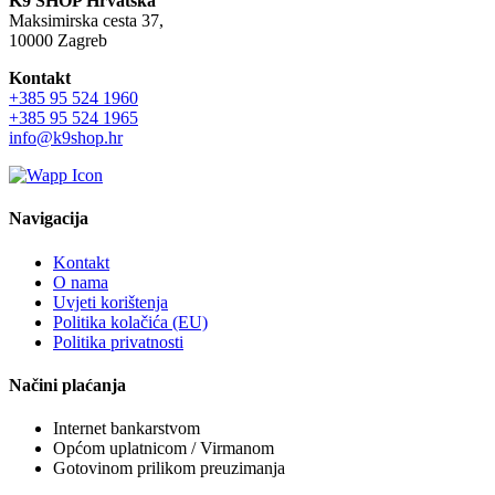
K9 SHOP Hrvatska
Maksimirska cesta 37,
10000 Zagreb
Kontakt
+385 95 524 1960
+385 95 524 1965
info@k9shop.hr
Navigacija
Kontakt
O nama
Uvjeti korištenja
Politika kolačića (EU)
Politika privatnosti
Načini plaćanja
Internet bankarstvom
Općom uplatnicom / Virmanom
Gotovinom prilikom preuzimanja