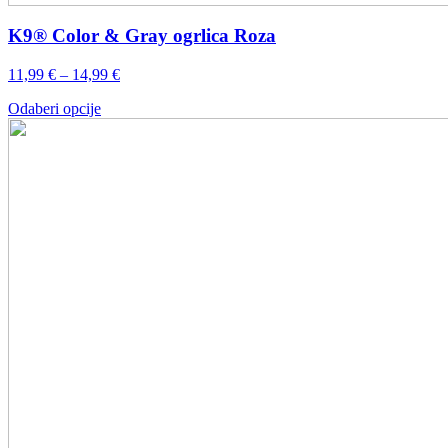
K9® Color & Gray ogrlica Roza
Raspon
11,99
€
–
14,99
€
cijena:
Ovaj
Odaberi opcije
od
proizvod
11,99 €
ima
do
više
14,99 €
varijanti.
Opcije
se
mogu
odabrati
na
stranici
proizvoda