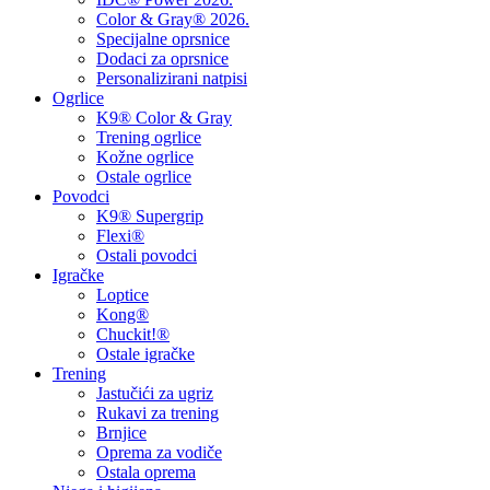
Color & Gray® 2026.
Specijalne oprsnice
Dodaci za oprsnice
Personalizirani natpisi
Ogrlice
K9® Color & Gray
Trening ogrlice
Kožne ogrlice
Ostale ogrlice
Povodci
K9® Supergrip
Flexi®
Ostali povodci
Igračke
Loptice
Kong®
Chuckit!®
Ostale igračke
Trening
Jastučići za ugriz
Rukavi za trening
Brnjice
Oprema za vodiče
Ostala oprema