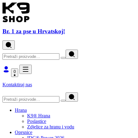
Br. 1 za pse u Hrvatskoj!
0
Kontaktiraj nas
Hrana
K9® Hrana
Poslastice
Zdjelice za hranu i vodu
Oprsnice
IDC® Power 2026.