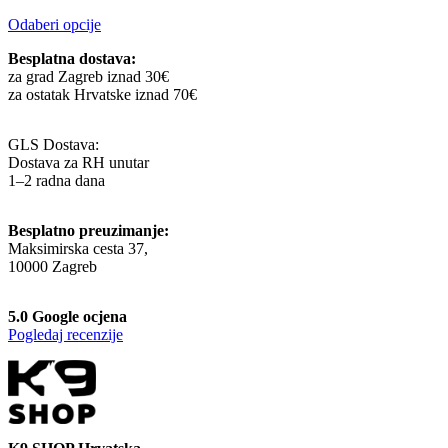
cijena:
Ovaj
Odaberi opcije
od
proizvod
11,99 €
Besplatna dostava:
ima
do
za grad Zagreb iznad 30€
više
14,99 €
za ostatak Hrvatske iznad 70€
varijanti.
Opcije
se
GLS Dostava:
mogu
Dostava za RH unutar
odabrati
1–2 radna dana
na
stranici
proizvoda
Besplatno preuzimanje:
Maksimirska cesta 37,
10000 Zagreb
5.0 Google ocjena
Pogledaj recenzije