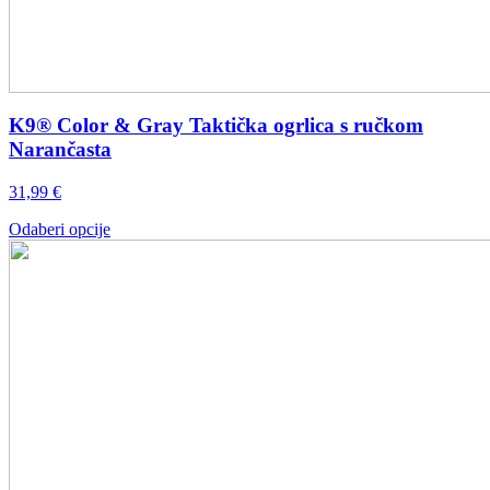
K9® Color & Gray Taktička ogrlica s ručkom
Narančasta
31,99
€
Ovaj
Odaberi opcije
proizvod
ima
više
varijanti.
Opcije
se
mogu
odabrati
na
stranici
proizvoda