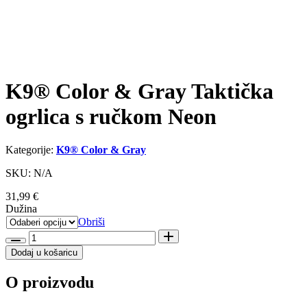
K9® Color & Gray Taktička
ogrlica s ručkom Neon
Kategorije:
K9® Color & Gray
SKU: N/A
31,99
€
Dužina
Obriši
K9®
Color
Dodaj u košaricu
&
Gray
O proizvodu
Taktička
ogrlica