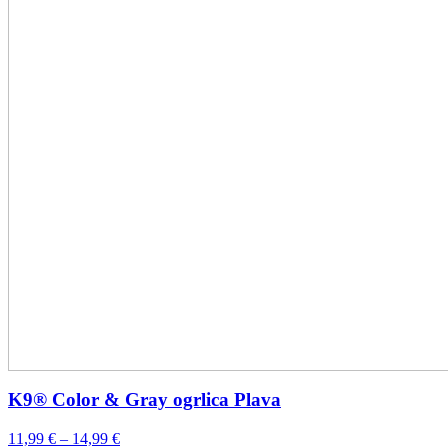
K9® Color & Gray ogrlica Plava
Raspon
11,99
€
–
14,99
€