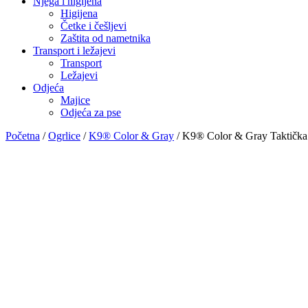
Njega i higijena
Higijena
Četke i češljevi
Zaštita od nametnika
Transport i ležajevi
Transport
Ležajevi
Odjeća
Majice
Odjeća za pse
Početna
/
Ogrlice
/
K9® Color & Gray
/ K9® Color & Gray Taktička 