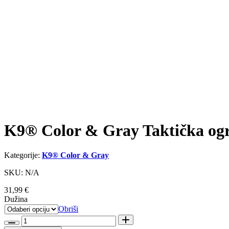
K9® Color & Gray Taktička ogr
Kategorije:
K9® Color & Gray
SKU: N/A
31,99
€
Dužina
Obriši
K9®
Color