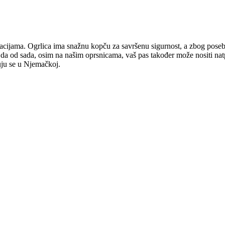
cijama. Ogrlica ima snažnu kopču za savršenu sigurnost, a zbog posebno
ako da od sada, osim na našim oprsnicama, vaš pas također može nositi natp
uju se u Njemačkoj.