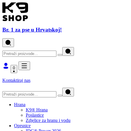
Br. 1 za pse u Hrvatskoj!
0
Kontaktiraj nas
Hrana
K9® Hrana
Poslastice
Zdjelice za hranu i vodu
Oprsnice
IDC® Power 2026.