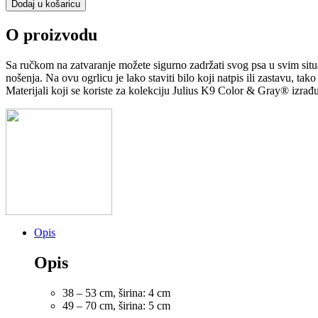
Dodaj u košaricu
&
Gray
O proizvodu
Taktička
ogrlica
s
Sa ručkom na zatvaranje možete sigurno zadržati svog psa u svim situa
ručkom
nošenja. Na ovu ogrlicu je lako staviti bilo koji natpis ili zastavu, t
Roza
Materijali koji se koriste za kolekciju Julius K9 Color & Gray® izrađ
količina
Opis
Opis
38 – 53 cm, širina: 4 cm
49 – 70 cm, širina: 5 cm