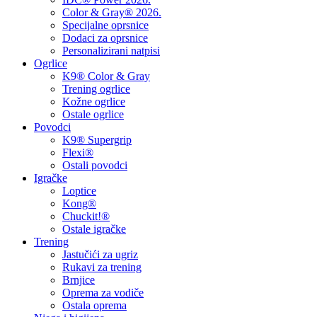
Color & Gray® 2026.
Specijalne oprsnice
Dodaci za oprsnice
Personalizirani natpisi
Ogrlice
K9® Color & Gray
Trening ogrlice
Kožne ogrlice
Ostale ogrlice
Povodci
K9® Supergrip
Flexi®
Ostali povodci
Igračke
Loptice
Kong®
Chuckit!®
Ostale igračke
Trening
Jastučići za ugriz
Rukavi za trening
Brnjice
Oprema za vodiče
Ostala oprema