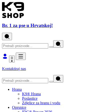
Br. 1 za pse u Hrvatskoj!
0
Kontaktiraj nas
Hrana
K9® Hrana
Poslastice
Zdjelice za hranu i vodu
Oprsnice
IDC® Power 2026.