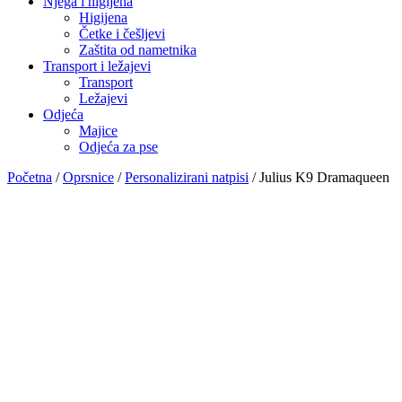
Njega i higijena
Higijena
Četke i češljevi
Zaštita od nametnika
Transport i ležajevi
Transport
Ležajevi
Odjeća
Majice
Odjeća za pse
Početna
/
Oprsnice
/
Personalizirani natpisi
/ Julius K9 Dramaqueen