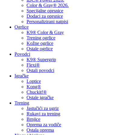
Color & Gray® 2026.
Specijalne oprsnice
Dodaci za oprsnice
Personalizirani natpisi
Ogrlice
K9® Color & Gray
Trening ogrlice
Kožne ogrlice
Ostale ogrlice
Povodci
K9® Supergrip
Flexi®
Ostali povodci
Igračke
Loptice
Kong®
Chuckit!®
Ostale igračke
Trening
Jastučići za ugriz
Rukavi za trening
Brnjice
Oprema za vodiče
Ostala oprema