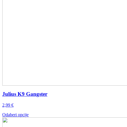
Julius K9 Gangster
2,99
€
Ovaj
Odaberi opcije
proizvod
ima