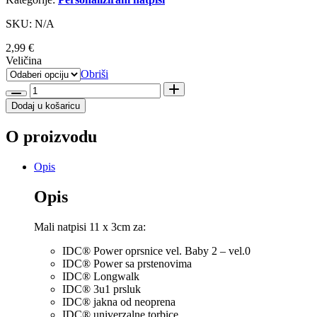
SKU: N/A
2,99
€
Veličina
Obriši
Julius
K9
Dodaj u košaricu
Dramaqueen
količina
O proizvodu
Opis
Opis
Mali natpisi 11 x 3cm za:
IDC® Power oprsnice vel. Baby 2 – vel.0
IDC® Power sa prstenovima
IDC® Longwalk
IDC® 3u1 prsluk
IDC® jakna od neoprena
IDC® univerzalne torbice