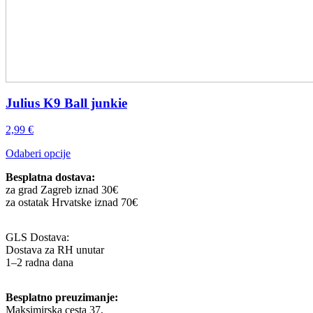
Julius K9 Ball junkie
2,99
€
Ovaj
Odaberi opcije
proizvod
Besplatna dostava:
ima
za grad Zagreb iznad 30€
više
za ostatak Hrvatske iznad 70€
varijanti.
Opcije
se
GLS Dostava:
mogu
Dostava za RH unutar
odabrati
1–2 radna dana
na
stranici
proizvoda
Besplatno preuzimanje:
Maksimirska cesta 37,